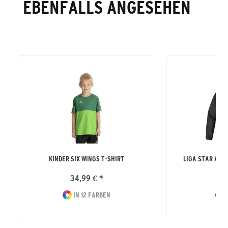
EBENFALLS ANGESEHEN
KINDER SIX WINGS T-SHIRT
LIGA STAR ALL
34,99 € *
34
IN 12 FARBEN
I