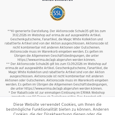
**KI-generierte Darstellung. Der Aktionscode Schule35 gilt bis zum
31.12.2026 im Webshop auf erima.de auf ausgewählte Artikel.
Geschenkgutscheine, Fanartikel, die Magic White Kollektion und
rabattierte Artikel sind von der Aktion ausgeschlossen. Aktionscode ist
nicht kombinierbar mit anderen Aktionen oder Gutscheinen.
Aktionscode muss im Warenkorb eingeben werden. Es gelten im
Übrigen die Allgemeinen Geschäftsbedingungen, die unter
https://www.erima.de/agb abgerufen werden können.
** Der Aktionscode Schule26 gilt bis zum 13.09.2026 im Webshop auf
erima.de auf ausgewählte Artikel. Geschenkgutscheine, Fanartikel, die
Magic White Kollektion und rabattierte Artikel sind von der Aktion
ausgeschlossen. Aktionscode ist nicht kombinierbar mit anderen
Aktionen oder Gutscheinen. Aktionscode muss im Warenkorb eingeben
werden. Es gelten im Übrigen die Allgemeinen Geschäftsbedingungen,
die unter https://www.erima.de/agb abgerufen werden können.
* Der Rabattcode ist zur einmaligen Einlösung im ERIMA Webshop
innerhalb von 90 Tagen ab Zustellung gültig. Das Angebot gilt
ausschließlich für Erstanmeldungen zum Newsletter. Reduzierte Ware
Diese Website verwendet Cookies, um Ihnen die
sowie Geschenkgutscheine sind vom Rabatt ausgeschlossen. Der
bestmögliche Funktionalität bieten zu können. Anderen
Rabattcode ist nicht mit anderen Aktionen oder Gutscheinen
kombinierbar. Der Mindestbestellwert beträgt 50 €
Cookies, die der Direktwerbung dienen oder die