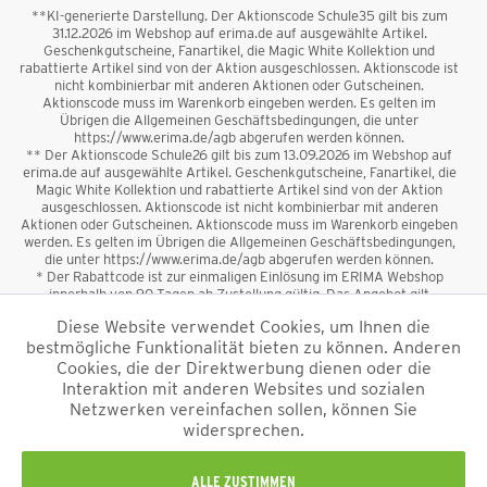
**KI-generierte Darstellung. Der Aktionscode Schule35 gilt bis zum
31.12.2026 im Webshop auf erima.de auf ausgewählte Artikel.
Geschenkgutscheine, Fanartikel, die Magic White Kollektion und
rabattierte Artikel sind von der Aktion ausgeschlossen. Aktionscode ist
nicht kombinierbar mit anderen Aktionen oder Gutscheinen.
Aktionscode muss im Warenkorb eingeben werden. Es gelten im
Übrigen die Allgemeinen Geschäftsbedingungen, die unter
https://www.erima.de/agb abgerufen werden können.
** Der Aktionscode Schule26 gilt bis zum 13.09.2026 im Webshop auf
erima.de auf ausgewählte Artikel. Geschenkgutscheine, Fanartikel, die
Magic White Kollektion und rabattierte Artikel sind von der Aktion
ausgeschlossen. Aktionscode ist nicht kombinierbar mit anderen
Aktionen oder Gutscheinen. Aktionscode muss im Warenkorb eingeben
werden. Es gelten im Übrigen die Allgemeinen Geschäftsbedingungen,
die unter https://www.erima.de/agb abgerufen werden können.
* Der Rabattcode ist zur einmaligen Einlösung im ERIMA Webshop
innerhalb von 90 Tagen ab Zustellung gültig. Das Angebot gilt
ausschließlich für Erstanmeldungen zum Newsletter. Reduzierte Ware
Diese Website verwendet Cookies, um Ihnen die
sowie Geschenkgutscheine sind vom Rabatt ausgeschlossen. Der
bestmögliche Funktionalität bieten zu können. Anderen
Rabattcode ist nicht mit anderen Aktionen oder Gutscheinen
kombinierbar. Der Mindestbestellwert beträgt 50 €
Cookies, die der Direktwerbung dienen oder die
*
Interaktion mit anderen Websites und sozialen
Netzwerken vereinfachen sollen, können Sie
*Alle Preise verstehen sich inkl. Mehrwertsteuer und zzgl.
widersprechen.
Versandkosten
und ggf. Nachnahmegebühren, wenn nicht anders
beschrieben.