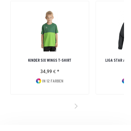
KINDER SIX WINGS T-SHIRT
LIGA STAR ALL
34,99 € *
34
IN 12 FARBEN
I