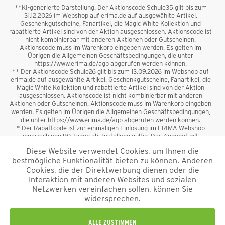
**KI-generierte Darstellung. Der Aktionscode Schule35 gilt bis zum
31.12.2026 im Webshop auf erima.de auf ausgewählte Artikel.
Geschenkgutscheine, Fanartikel, die Magic White Kollektion und
rabattierte Artikel sind von der Aktion ausgeschlossen. Aktionscode ist
nicht kombinierbar mit anderen Aktionen oder Gutscheinen.
Aktionscode muss im Warenkorb eingeben werden. Es gelten im
Übrigen die Allgemeinen Geschäftsbedingungen, die unter
https://www.erima.de/agb abgerufen werden können.
** Der Aktionscode Schule26 gilt bis zum 13.09.2026 im Webshop auf
erima.de auf ausgewählte Artikel. Geschenkgutscheine, Fanartikel, die
Magic White Kollektion und rabattierte Artikel sind von der Aktion
ausgeschlossen. Aktionscode ist nicht kombinierbar mit anderen
Aktionen oder Gutscheinen. Aktionscode muss im Warenkorb eingeben
werden. Es gelten im Übrigen die Allgemeinen Geschäftsbedingungen,
die unter https://www.erima.de/agb abgerufen werden können.
* Der Rabattcode ist zur einmaligen Einlösung im ERIMA Webshop
innerhalb von 90 Tagen ab Zustellung gültig. Das Angebot gilt
ausschließlich für Erstanmeldungen zum Newsletter. Reduzierte Ware
Diese Website verwendet Cookies, um Ihnen die
sowie Geschenkgutscheine sind vom Rabatt ausgeschlossen. Der
bestmögliche Funktionalität bieten zu können. Anderen
Rabattcode ist nicht mit anderen Aktionen oder Gutscheinen
kombinierbar. Der Mindestbestellwert beträgt 50 €
Cookies, die der Direktwerbung dienen oder die
*
Interaktion mit anderen Websites und sozialen
Netzwerken vereinfachen sollen, können Sie
*Alle Preise verstehen sich inkl. Mehrwertsteuer und zzgl.
widersprechen.
Versandkosten
und ggf. Nachnahmegebühren, wenn nicht anders
beschrieben.