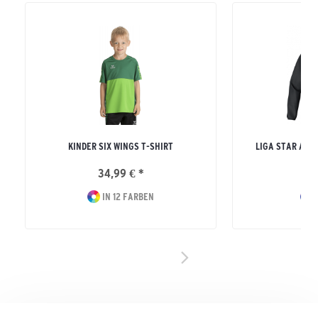
KINDER SIX WINGS T-SHIRT
LIGA STAR ALL
34,99 € *
34
IN 12 FARBEN
I