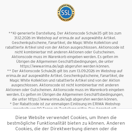
**KI-generierte Darstellung. Der Aktionscode Schule35 gilt bis zum
31.12.2026 im Webshop auf erima.de auf ausgewählte Artikel.
Geschenkgutscheine, Fanartikel, die Magic White Kollektion und
rabattierte Artikel sind von der Aktion ausgeschlossen. Aktionscode ist
nicht kombinierbar mit anderen Aktionen oder Gutscheinen.
Aktionscode muss im Warenkorb eingeben werden. Es gelten im
Übrigen die Allgemeinen Geschäftsbedingungen, die unter
https://www.erima.de/agb abgerufen werden können.
** Der Aktionscode Schule26 gilt bis zum 13.09.2026 im Webshop auf
erima.de auf ausgewählte Artikel. Geschenkgutscheine, Fanartikel, die
Magic White Kollektion und rabattierte Artikel sind von der Aktion
ausgeschlossen. Aktionscode ist nicht kombinierbar mit anderen
Aktionen oder Gutscheinen. Aktionscode muss im Warenkorb eingeben
werden. Es gelten im Übrigen die Allgemeinen Geschäftsbedingungen,
die unter https://www.erima.de/agb abgerufen werden können.
* Der Rabattcode ist zur einmaligen Einlösung im ERIMA Webshop
innerhalb von 90 Tagen ab Zustellung gültig. Das Angebot gilt
ausschließlich für Erstanmeldungen zum Newsletter. Reduzierte Ware
Diese Website verwendet Cookies, um Ihnen die
sowie Geschenkgutscheine sind vom Rabatt ausgeschlossen. Der
bestmögliche Funktionalität bieten zu können. Anderen
Rabattcode ist nicht mit anderen Aktionen oder Gutscheinen
kombinierbar. Der Mindestbestellwert beträgt 50 €
Cookies, die der Direktwerbung dienen oder die