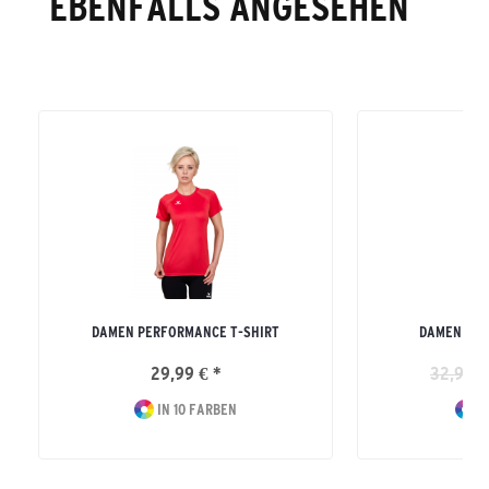
EBENFALLS ANGESEHEN
DAMEN PERFORMANCE T-SHIRT
DAMEN CLA
29,99 € *
32,99 €
IN 10 FARBEN
I