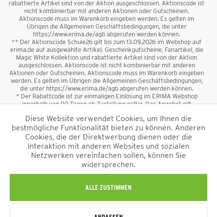
rabattierte Artikel sind von der Aktion ausgeschlossen. Aktionscode ist
nicht kombinierbar mit anderen Aktionen oder Gutscheinen.
Aktionscode muss im Warenkorb eingeben werden. Es gelten im
Übrigen die Allgemeinen Geschäftsbedingungen, die unter
https://www.erima.de/agb abgerufen werden können.
** Der Aktionscode Schule26 gilt bis zum 13.09.2026 im Webshop auf
erima.de auf ausgewählte Artikel. Geschenkgutscheine, Fanartikel, die
Magic White Kollektion und rabattierte Artikel sind von der Aktion
ausgeschlossen. Aktionscode ist nicht kombinierbar mit anderen
Aktionen oder Gutscheinen. Aktionscode muss im Warenkorb eingeben
werden. Es gelten im Übrigen die Allgemeinen Geschäftsbedingungen,
die unter https://www.erima.de/agb abgerufen werden können.
* Der Rabattcode ist zur einmaligen Einlösung im ERIMA Webshop
innerhalb von 90 Tagen ab Zustellung gültig. Das Angebot gilt
ausschließlich für Erstanmeldungen zum Newsletter. Reduzierte Ware
Diese Website verwendet Cookies, um Ihnen die
sowie Geschenkgutscheine sind vom Rabatt ausgeschlossen. Der
bestmögliche Funktionalität bieten zu können. Anderen
Rabattcode ist nicht mit anderen Aktionen oder Gutscheinen
kombinierbar. Der Mindestbestellwert beträgt 50 €
Cookies, die der Direktwerbung dienen oder die
*
Interaktion mit anderen Websites und sozialen
Netzwerken vereinfachen sollen, können Sie
*Alle Preise verstehen sich inkl. Mehrwertsteuer und zzgl.
widersprechen.
Versandkosten
und ggf. Nachnahmegebühren, wenn nicht anders
beschrieben.
Impressum
AGB
Datenschutzinformation