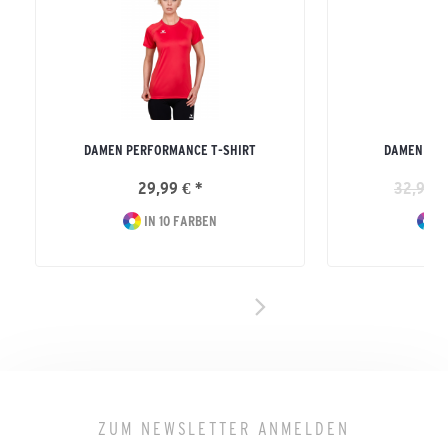
DAMEN PERFORMANCE T-SHIRT
DAMEN CLA
29,99 € *
32,99 €
IN 10 FARBEN
I
ZUM NEWSLETTER ANMELDEN