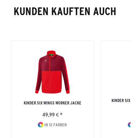
KUNDEN KAUFTEN AUCH
KINDER SIX WI
KINDER SIX WINGS WORKER JACKE
MI
49,99 € *
59
IN 12 FARBEN
IN