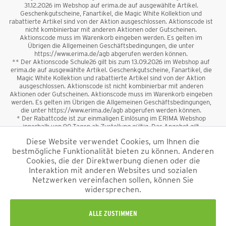
31.12.2026 im Webshop auf erima.de auf ausgewählte Artikel.
Geschenkgutscheine, Fanartikel, die Magic White Kollektion und
rabattierte Artikel sind von der Aktion ausgeschlossen. Aktionscode ist
nicht kombinierbar mit anderen Aktionen oder Gutscheinen.
Aktionscode muss im Warenkorb eingeben werden. Es gelten im
Übrigen die Allgemeinen Geschäftsbedingungen, die unter
https://www.erima.de/agb abgerufen werden können.
** Der Aktionscode Schule26 gilt bis zum 13.09.2026 im Webshop auf
erima.de auf ausgewählte Artikel. Geschenkgutscheine, Fanartikel, die
Magic White Kollektion und rabattierte Artikel sind von der Aktion
ausgeschlossen. Aktionscode ist nicht kombinierbar mit anderen
Aktionen oder Gutscheinen. Aktionscode muss im Warenkorb eingeben
werden. Es gelten im Übrigen die Allgemeinen Geschäftsbedingungen,
die unter https://www.erima.de/agb abgerufen werden können.
* Der Rabattcode ist zur einmaligen Einlösung im ERIMA Webshop
innerhalb von 90 Tagen ab Zustellung gültig. Das Angebot gilt
ausschließlich für Erstanmeldungen zum Newsletter. Reduzierte Ware
Diese Website verwendet Cookies, um Ihnen die
sowie Geschenkgutscheine sind vom Rabatt ausgeschlossen. Der
bestmögliche Funktionalität bieten zu können. Anderen
Rabattcode ist nicht mit anderen Aktionen oder Gutscheinen
kombinierbar. Der Mindestbestellwert beträgt 50 €
Cookies, die der Direktwerbung dienen oder die
*
Interaktion mit anderen Websites und sozialen
Netzwerken vereinfachen sollen, können Sie
*Alle Preise verstehen sich inkl. Mehrwertsteuer und zzgl.
widersprechen.
Versandkosten
und ggf. Nachnahmegebühren, wenn nicht anders
beschrieben.
Impressum
AGB
Datenschutzinformation