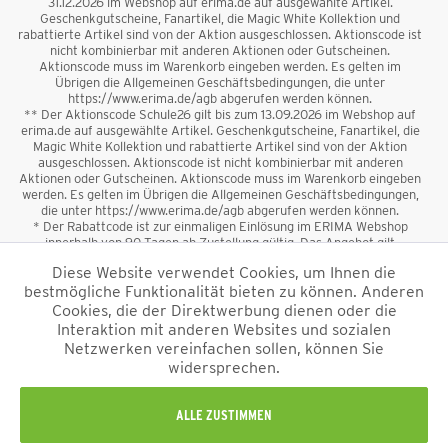
31.12.2026 im Webshop auf erima.de auf ausgewählte Artikel.
Geschenkgutscheine, Fanartikel, die Magic White Kollektion und
rabattierte Artikel sind von der Aktion ausgeschlossen. Aktionscode ist
nicht kombinierbar mit anderen Aktionen oder Gutscheinen.
Aktionscode muss im Warenkorb eingeben werden. Es gelten im
Übrigen die Allgemeinen Geschäftsbedingungen, die unter
https://www.erima.de/agb abgerufen werden können.
** Der Aktionscode Schule26 gilt bis zum 13.09.2026 im Webshop auf
erima.de auf ausgewählte Artikel. Geschenkgutscheine, Fanartikel, die
Magic White Kollektion und rabattierte Artikel sind von der Aktion
ausgeschlossen. Aktionscode ist nicht kombinierbar mit anderen
Aktionen oder Gutscheinen. Aktionscode muss im Warenkorb eingeben
werden. Es gelten im Übrigen die Allgemeinen Geschäftsbedingungen,
die unter https://www.erima.de/agb abgerufen werden können.
* Der Rabattcode ist zur einmaligen Einlösung im ERIMA Webshop
innerhalb von 90 Tagen ab Zustellung gültig. Das Angebot gilt
ausschließlich für Erstanmeldungen zum Newsletter. Reduzierte Ware
Diese Website verwendet Cookies, um Ihnen die
sowie Geschenkgutscheine sind vom Rabatt ausgeschlossen. Der
bestmögliche Funktionalität bieten zu können. Anderen
Rabattcode ist nicht mit anderen Aktionen oder Gutscheinen
kombinierbar. Der Mindestbestellwert beträgt 50 €
Cookies, die der Direktwerbung dienen oder die
*
Interaktion mit anderen Websites und sozialen
Netzwerken vereinfachen sollen, können Sie
*Alle Preise verstehen sich inkl. Mehrwertsteuer und zzgl.
widersprechen.
Versandkosten
und ggf. Nachnahmegebühren, wenn nicht anders
beschrieben.
Impressum
AGB
Datenschutzinformation