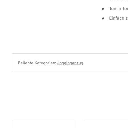
Ton in To
Einfach 
Beliebte Kategorien:
Jogginganzug