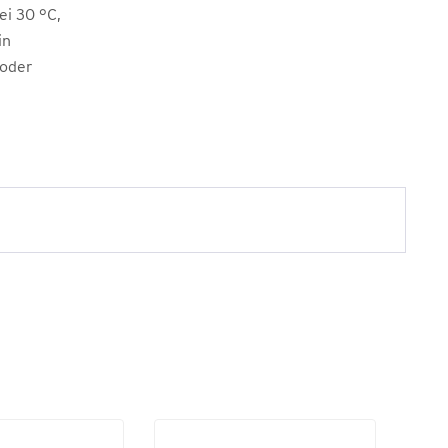
i 30 °C,
in
 oder