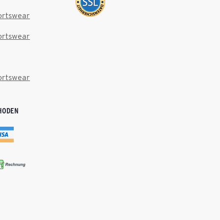
ortswear
ortswear
ortswear
HODEN