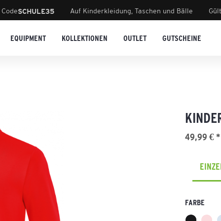
 Code
Auf Kinderkleidung, Taschen und Bälle
Gül
SCHULE35
EQUIPMENT
KOLLEKTIONEN
OUTLET
GUTSCHEINE
KINDE
49,99 € *
EINZ
FARBE