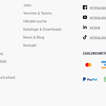
Jobs
erima.sp
Vereine & Teams
erima.sp
Händlersuche
erima
Kataloge & Downloads
News & Blog
erima.sp
Kontakt
ng
ZAHLUNGSMET
lität
efreiheit