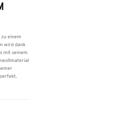
M
 zu einem
en wird dank
es mit seinem
mwollmaterial
quemer
perfekt.