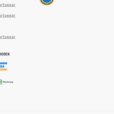
ortswear
ortswear
ortswear
HODEN