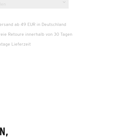
Versand ab 49 EUR in Deutschland
reie Retoure innerhalb von 30 Tagen
ktage Lieferzeit
N,