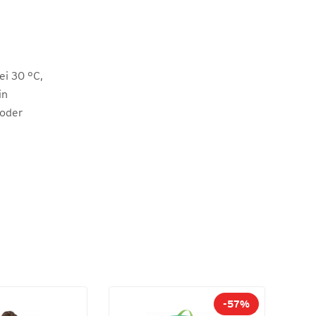
i 30 °C,
in
 oder
-57%