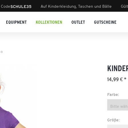
 Code
Auf Kinderkleidung, Taschen und Bälle
Gül
SCHULE35
EQUIPMENT
KOLLEKTIONEN
OUTLET
GUTSCHEINE
ea
KINDE
14,99 € *
Farbe:
Größe: