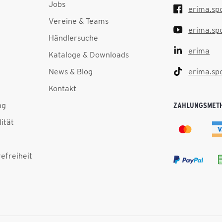
Jobs
erima.sp
Vereine & Teams
erima.sp
Händlersuche
erima
Kataloge & Downloads
News & Blog
erima.sp
Kontakt
ng
ZAHLUNGSMET
lität
efreiheit