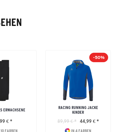
SEHEN
-50%
RACING RUNNING JACKE
KS ERWACHSENE
KINDER
99 € *
89,99 € *
44,99 € *
 10 FARBEN
IN 4 FARBEN