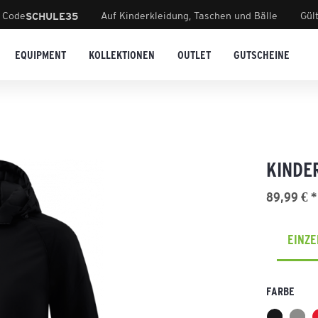
 Code
Auf Kinderkleidung, Taschen und Bälle
Gül
SCHULE35
EQUIPMENT
KOLLEKTIONEN
OUTLET
GUTSCHEINE
KINDE
89,99 € *
EINZ
FARBE