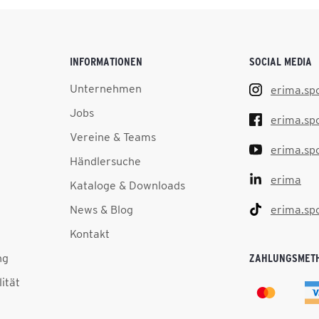
INFORMATIONEN
SOCIAL MEDIA
Unternehmen
erima.sp
Jobs
erima.sp
Vereine & Teams
erima.sp
Händlersuche
erima
Kataloge & Downloads
News & Blog
erima.sp
Kontakt
ng
ZAHLUNGSMET
lität