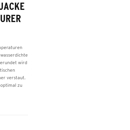
RJACKE
EURER
mperaturen
 wasserdichte
gerundet wird
ktischen
er verstaut.
 optimal zu