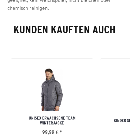
geeignet, kein Weichspüler, nicht bleichen oder
chemisch reinigen.
KUNDEN KAUFTEN AUCH
UNISEX ERWACHSENE TEAM
KINDER SIX 
WINTERJACKE
99,99 € *
41