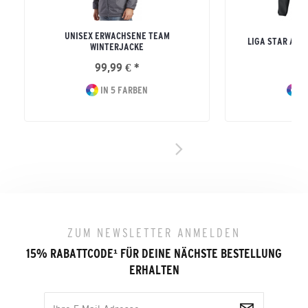
UNISEX ERWACHSENE TEAM
LIGA STAR ALL
WINTERJACKE
99,99 € *
34
IN 5 FARBEN
I
ZUM NEWSLETTER ANMELDEN
15% RABATTCODE
¹
FÜR DEINE NÄCHSTE BESTELLUNG
ERHALTEN