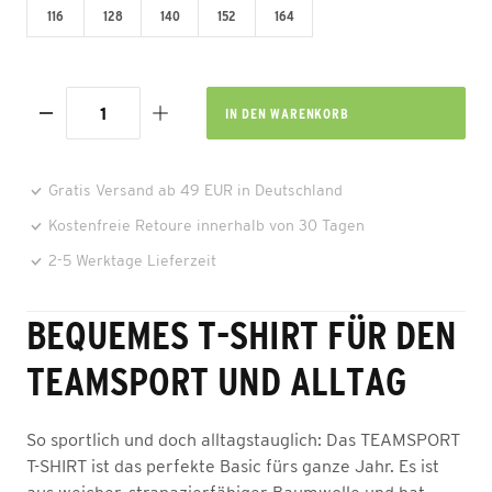
116
128
140
152
164
IN DEN
WARENKORB
Gratis Versand ab 49 EUR in Deutschland
Kostenfreie Retoure innerhalb von 30 Tagen
2-5 Werktage Lieferzeit
BEQUEMES T-SHIRT FÜR DEN
TEAMSPORT UND ALLTAG
So sportlich und doch alltagstauglich: Das TEAMSPORT
T-SHIRT ist das perfekte Basic fürs ganze Jahr. Es ist