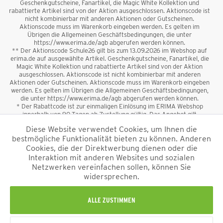
Geschenkgutscheine, Fanartikel, die Magic White Kollektion und
rabattierte Artikel sind von der Aktion ausgeschlossen. Aktionscode ist
nicht kombinierbar mit anderen Aktionen oder Gutscheinen.
Aktionscode muss im Warenkorb eingeben werden. Es gelten im
Übrigen die Allgemeinen Geschäftsbedingungen, die unter
https://www.erima.de/agb abgerufen werden können.
** Der Aktionscode Schule26 gilt bis zum 13.09.2026 im Webshop auf
erima.de auf ausgewählte Artikel. Geschenkgutscheine, Fanartikel, die
Magic White Kollektion und rabattierte Artikel sind von der Aktion
ausgeschlossen. Aktionscode ist nicht kombinierbar mit anderen
Aktionen oder Gutscheinen. Aktionscode muss im Warenkorb eingeben
werden. Es gelten im Übrigen die Allgemeinen Geschäftsbedingungen,
die unter https://www.erima.de/agb abgerufen werden können.
* Der Rabattcode ist zur einmaligen Einlösung im ERIMA Webshop
innerhalb von 90 Tagen ab Zustellung gültig. Das Angebot gilt
ausschließlich für Erstanmeldungen zum Newsletter. Reduzierte Ware
Diese Website verwendet Cookies, um Ihnen die
sowie Geschenkgutscheine sind vom Rabatt ausgeschlossen. Der
bestmögliche Funktionalität bieten zu können. Anderen
Rabattcode ist nicht mit anderen Aktionen oder Gutscheinen
kombinierbar. Der Mindestbestellwert beträgt 50 €
Cookies, die der Direktwerbung dienen oder die
*
Interaktion mit anderen Websites und sozialen
Netzwerken vereinfachen sollen, können Sie
*Alle Preise verstehen sich inkl. Mehrwertsteuer und zzgl.
widersprechen.
Versandkosten
und ggf. Nachnahmegebühren, wenn nicht anders
beschrieben.
Impressum
AGB
Datenschutzinformation