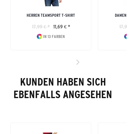
HERREN TEAMSPORT T-SHIRT
DAMEN TEA
17,99 € *
11,69 € *
17,99 €
IN 13 FARBEN
IN
KUNDEN HABEN SICH
EBENFALLS ANGESEHEN