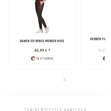
HERREN FUNKT
DAMEN SIX WINGS WORKER HOSE
46,99 € *
19,99 €
IN 9 FARBEN
IN
ZUM NEWSLETTER ANMELDEN