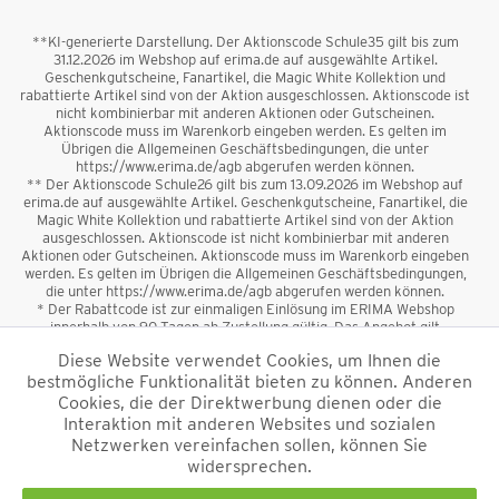
**KI-generierte Darstellung. Der Aktionscode Schule35 gilt bis zum
31.12.2026 im Webshop auf erima.de auf ausgewählte Artikel.
Geschenkgutscheine, Fanartikel, die Magic White Kollektion und
rabattierte Artikel sind von der Aktion ausgeschlossen. Aktionscode ist
nicht kombinierbar mit anderen Aktionen oder Gutscheinen.
Aktionscode muss im Warenkorb eingeben werden. Es gelten im
Übrigen die Allgemeinen Geschäftsbedingungen, die unter
https://www.erima.de/agb abgerufen werden können.
** Der Aktionscode Schule26 gilt bis zum 13.09.2026 im Webshop auf
erima.de auf ausgewählte Artikel. Geschenkgutscheine, Fanartikel, die
Magic White Kollektion und rabattierte Artikel sind von der Aktion
ausgeschlossen. Aktionscode ist nicht kombinierbar mit anderen
Aktionen oder Gutscheinen. Aktionscode muss im Warenkorb eingeben
werden. Es gelten im Übrigen die Allgemeinen Geschäftsbedingungen,
die unter https://www.erima.de/agb abgerufen werden können.
* Der Rabattcode ist zur einmaligen Einlösung im ERIMA Webshop
innerhalb von 90 Tagen ab Zustellung gültig. Das Angebot gilt
ausschließlich für Erstanmeldungen zum Newsletter. Reduzierte Ware
Diese Website verwendet Cookies, um Ihnen die
sowie Geschenkgutscheine sind vom Rabatt ausgeschlossen. Der
bestmögliche Funktionalität bieten zu können. Anderen
Rabattcode ist nicht mit anderen Aktionen oder Gutscheinen
kombinierbar. Der Mindestbestellwert beträgt 50 €
Cookies, die der Direktwerbung dienen oder die
*
Interaktion mit anderen Websites und sozialen
Netzwerken vereinfachen sollen, können Sie
*Alle Preise verstehen sich inkl. Mehrwertsteuer und zzgl.
widersprechen.
Versandkosten
und ggf. Nachnahmegebühren, wenn nicht anders
beschrieben.