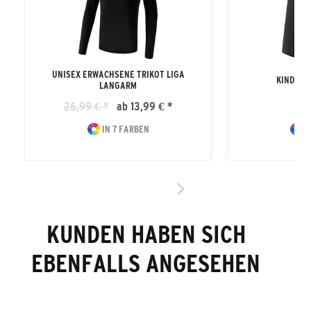
UNISEX ERWACHSENE TRIKOT LIGA
KINDER R
LANGARM
26,99 € *
ab 13,99 € *
16
IN 7 FARBEN
I
KUNDEN HABEN SICH
EBENFALLS ANGESEHEN