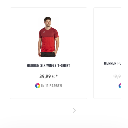
HERREN FUNKT
HERREN SIX WINGS T-SHIRT
39,99 € *
19,99 €
IN 12 FARBEN
IN