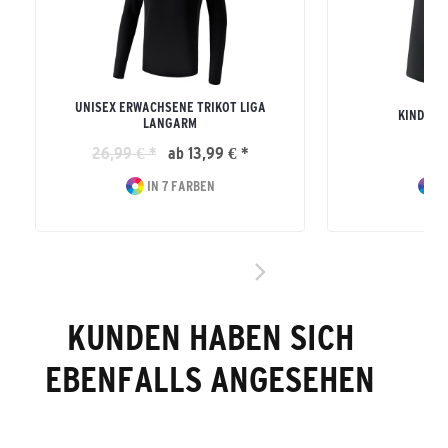
UNISEX ERWACHSENE TRIKOT LIGA
KINDER R
LANGARM
26,99 € *
ab 13,99 € *
16
IN 7 FARBEN
I
KUNDEN HABEN SICH
EBENFALLS ANGESEHEN