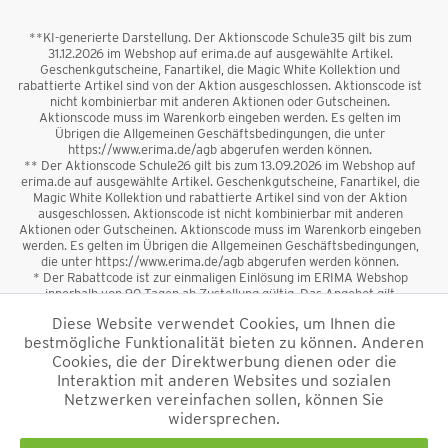
**KI-generierte Darstellung. Der Aktionscode Schule35 gilt bis zum
31.12.2026 im Webshop auf erima.de auf ausgewählte Artikel.
Geschenkgutscheine, Fanartikel, die Magic White Kollektion und
rabattierte Artikel sind von der Aktion ausgeschlossen. Aktionscode ist
nicht kombinierbar mit anderen Aktionen oder Gutscheinen.
Aktionscode muss im Warenkorb eingeben werden. Es gelten im
Übrigen die Allgemeinen Geschäftsbedingungen, die unter
https://www.erima.de/agb abgerufen werden können.
** Der Aktionscode Schule26 gilt bis zum 13.09.2026 im Webshop auf
erima.de auf ausgewählte Artikel. Geschenkgutscheine, Fanartikel, die
Magic White Kollektion und rabattierte Artikel sind von der Aktion
ausgeschlossen. Aktionscode ist nicht kombinierbar mit anderen
Aktionen oder Gutscheinen. Aktionscode muss im Warenkorb eingeben
werden. Es gelten im Übrigen die Allgemeinen Geschäftsbedingungen,
die unter https://www.erima.de/agb abgerufen werden können.
* Der Rabattcode ist zur einmaligen Einlösung im ERIMA Webshop
innerhalb von 90 Tagen ab Zustellung gültig. Das Angebot gilt
ausschließlich für Erstanmeldungen zum Newsletter. Reduzierte Ware
Diese Website verwendet Cookies, um Ihnen die
sowie Geschenkgutscheine sind vom Rabatt ausgeschlossen. Der
bestmögliche Funktionalität bieten zu können. Anderen
Rabattcode ist nicht mit anderen Aktionen oder Gutscheinen
kombinierbar. Der Mindestbestellwert beträgt 50 €
Cookies, die der Direktwerbung dienen oder die
*
Interaktion mit anderen Websites und sozialen
Netzwerken vereinfachen sollen, können Sie
*Alle Preise verstehen sich inkl. Mehrwertsteuer und zzgl.
widersprechen.
Versandkosten
und ggf. Nachnahmegebühren, wenn nicht anders
beschrieben.