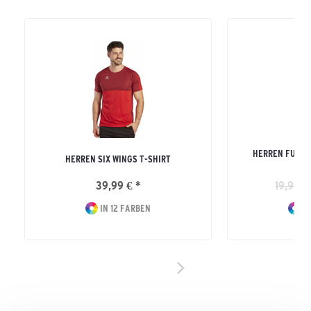
HERREN FUNKT
HERREN SIX WINGS T-SHIRT
39,99 € *
19,99 €
IN 12 FARBEN
IN