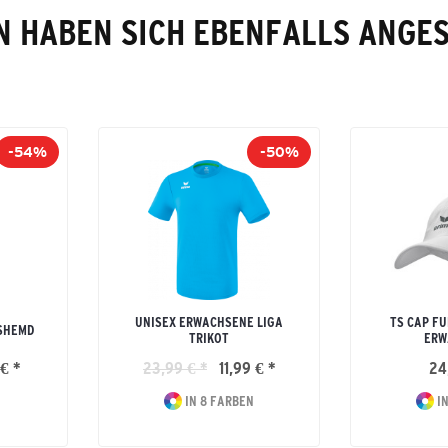
 HABEN SICH EBENFALLS ANGE
-54%
-50%
UNISEX ERWACHSENE LIGA
TS CAP FU
SHEMD
TRIKOT
ERW
€ *
23,99 € *
11,99 € *
24
IN 8 FARBEN
IN