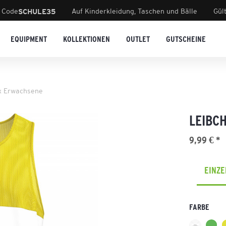
 Code
Auf Kinderkleidung, Taschen und Bälle
Gül
SCHULE35
EQUIPMENT
KOLLEKTIONEN
OUTLET
GUTSCHEINE
x Erwachsene
LEIBC
9,99 € *
EINZ
FARBE