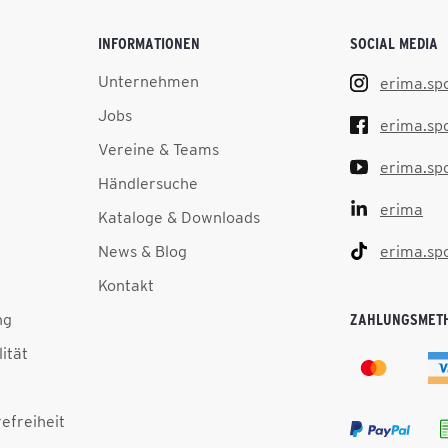
INFORMATIONEN
SOCIAL MEDIA
Unternehmen
erima.sp
Jobs
erima.sp
Vereine & Teams
erima.sp
Händlersuche
erima
Kataloge & Downloads
News & Blog
erima.sp
Kontakt
ng
ZAHLUNGSMET
lität
efreiheit