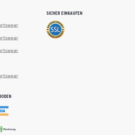
SICHER EINKAUFEN
ortswear
ortswear
ortswear
ortswear
HODEN