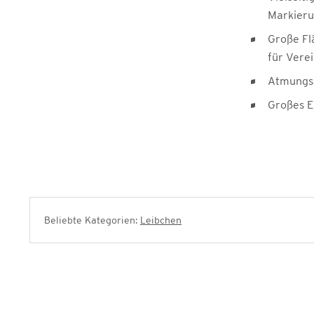
Markier
Große Fl
für Vere
Atmungsa
Großes E
Beliebte Kategorien:
Leibchen