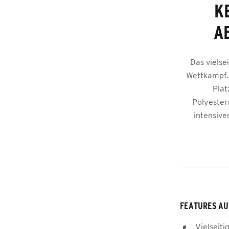
K
A
Das vielse
Wettkampf. 
Plat
Polyester
intensive
FEATURES AU
Vielseiti