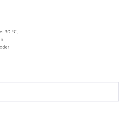
i 30 °C,
in
 oder