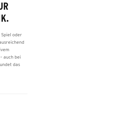
UR
K.
 Spiel oder
 ausreichend
tivem
– auch bei
rundet das