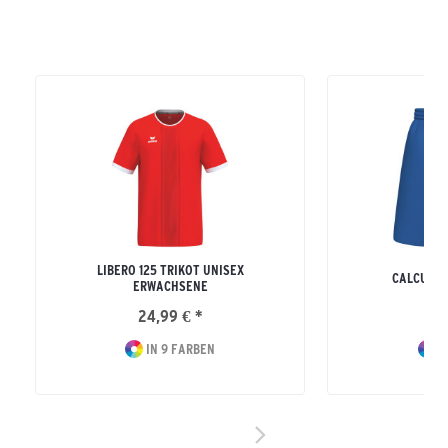
LIBERO 125 TRIKOT UNISEX
CALCUTTA
ERWACHSENE
24,99 € *
13
IN 9 FARBEN
I