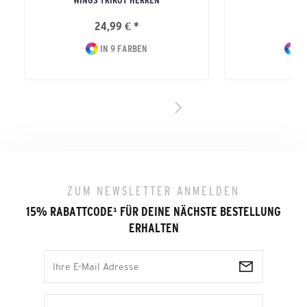
WINGS TRIKOT HERREN
24,99 € *
19
IN 9 FARBEN
IN
ZUM NEWSLETTER ANMELDEN
15% RABATTCODE
¹
FÜR DEINE NÄCHSTE BESTELLUNG
ERHALTEN