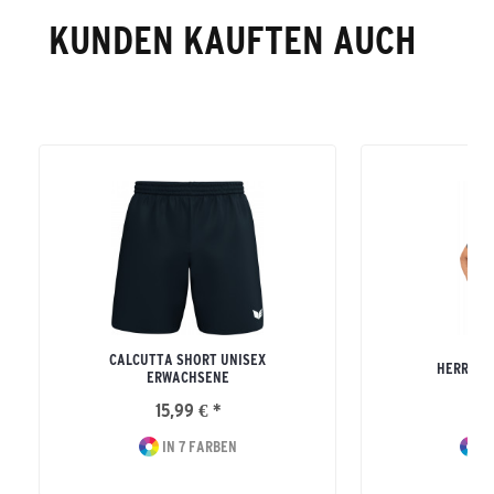
KUNDEN KAUFTEN AUCH
CALCUTTA SHORT UNISEX
HERREN 
ERWACHSENE
15,99 € *
29
IN 7 FARBEN
IN