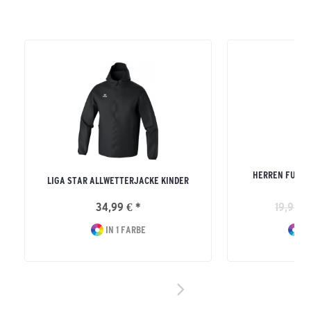
HERREN FUNKT
LIGA STAR ALLWETTERJACKE KINDER
34,99 € *
19,99 €
IN 1 FARBE
IN