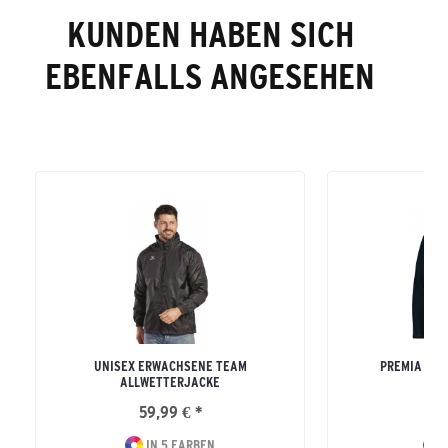
KUNDEN HABEN SICH
EBENFALLS ANGESEHEN
UNISEX ERWACHSENE TEAM
PREMIA HYD
ALLWETTERJACKE
ERW
59,99 € *
11
IN 5 FARBEN
I