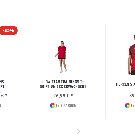
-35%
NS
LIGA STAR TRAININGS T-
HERREN SI
IRT
SHIRT UNISEX ERWACHSENE
 € *
26,99 € *
39
N
IN 7 FARBEN
IN