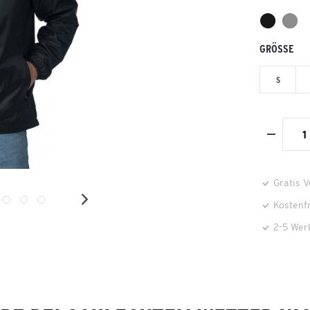
GRÖSSE
S
Gratis 
Kostenf
2-5 Wer