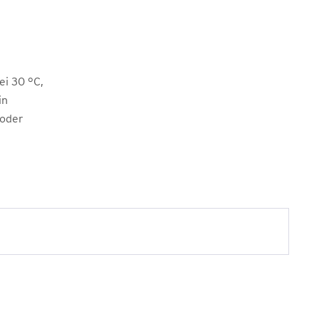
i 30 °C,
in
 oder