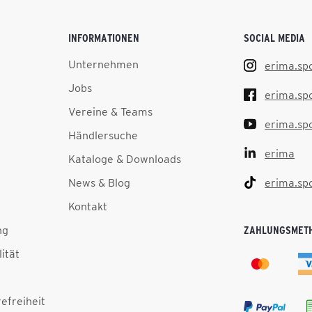
INFORMATIONEN
SOCIAL MEDIA
Unternehmen
erima.sp
Jobs
erima.sp
Vereine & Teams
erima.sp
Händlersuche
erima
Kataloge & Downloads
News & Blog
erima.sp
Kontakt
ng
ZAHLUNGSMET
lität
efreiheit