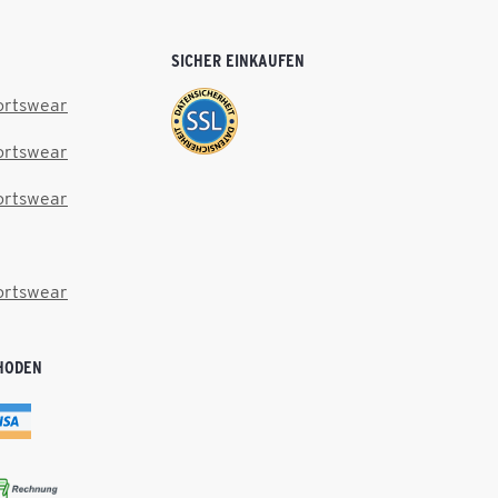
SICHER EINKAUFEN
ortswear
ortswear
ortswear
ortswear
HODEN