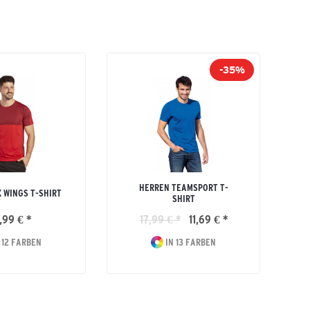
-35%
HERREN TEAMSPORT T-
U
X WINGS T-SHIRT
SHIRT
,99 € *
17,99 € *
11,69 € *
 12 FARBEN
IN 13 FARBEN