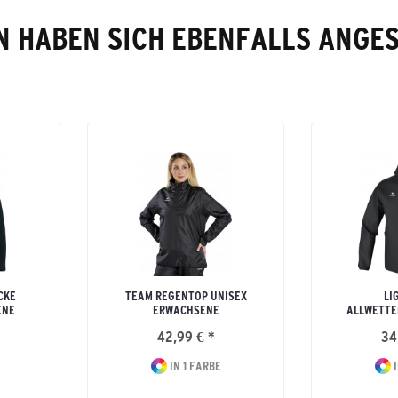
 HABEN SICH EBENFALLS ANGE
CKE
TEAM REGENTOP UNISEX
LI
ENE
ERWACHSENE
ALLWETTE
42,99 € *
34
IN 1 FARBE
I