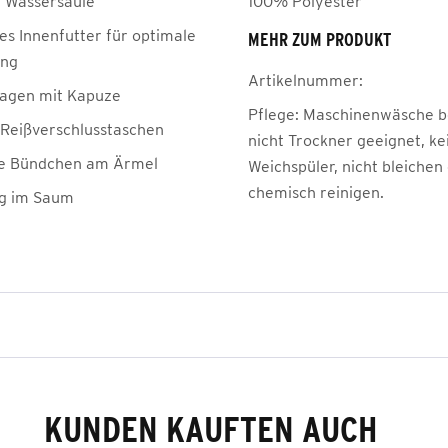
 Wassersäule
100% Polyester
es Innenfutter für optimale
MEHR ZUM PRODUKT
ung
Artikelnummer:
agen mit Kapuze
Pflege:
Maschinenwäsche be
e Reißverschlusstaschen
nicht Trockner geeignet, ke
he Bündchen am Ärmel
Weichspüler, nicht bleichen
chemisch reinigen.
g im Saum
KUNDEN KAUFTEN AUCH