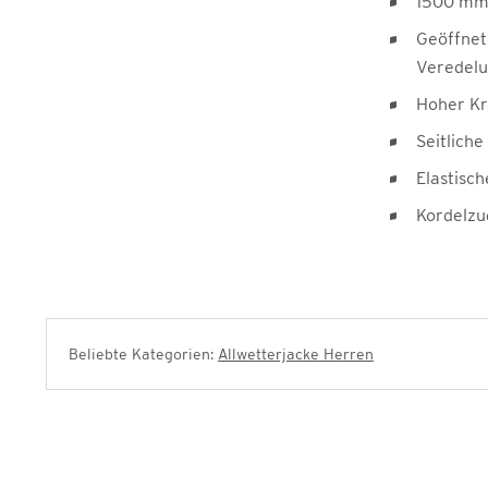
1500 mm
Geöffnet
Veredel
Hoher Kr
Seitlich
Elastisc
Kordelzu
Beliebte Kategorien:
Allwetterjacke Herren