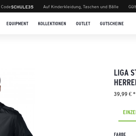
 Code
Auf Kinderkleidung, Taschen und Bälle
Gül
SCHULE35
EQUIPMENT
KOLLEKTIONEN
OUTLET
GUTSCHEINE
LIGA 
HERRE
39,99 € *
EINZ
FARBE