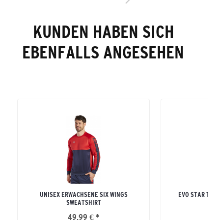
KUNDEN HABEN SICH
EBENFALLS ANGESEHEN
UNISEX ERWACHSENE SIX WINGS
EVO STAR TRA
SWEATSHIRT
ERW
49,99 € *
54