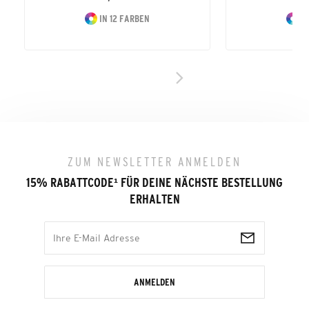
IN 12 FARBEN
IN
ZUM NEWSLETTER ANMELDEN
15% RABATTCODE
¹
FÜR DEINE NÄCHSTE BESTELLUNG
ERHALTEN
ANMELDEN