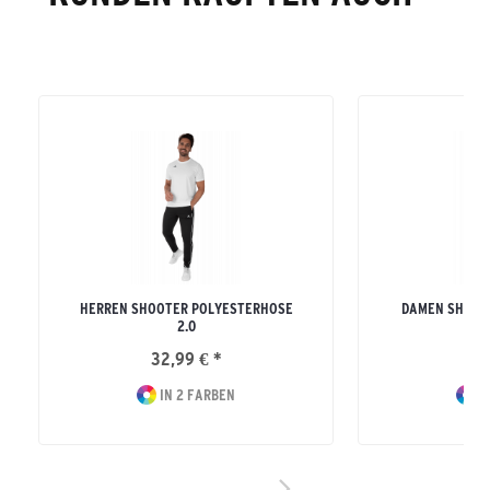
HERREN SHOOTER POLYESTERHOSE
DAMEN SHOOT
2.0
32,99 € *
32
IN 2 FARBEN
I