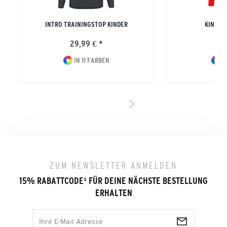
INTRO TRAININGSTOP KINDER
KINDER
29,99 € *
49
IN 11 FARBEN
I
ZUM NEWSLETTER ANMELDEN
15% RABATTCODE
¹
FÜR DEINE NÄCHSTE BESTELLUNG
ERHALTEN