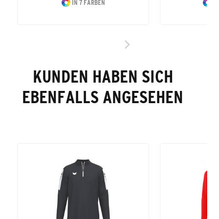
IN 7 FARBEN
IN
KUNDEN HABEN SICH
EBENFALLS ANGESEHEN