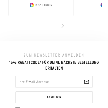
IN 12 FARBEN
IN
ZUM NEWSLETTER ANMELDEN
15% RABATTCODE
¹
FÜR DEINE NÄCHSTE BESTELLUNG
ERHALTEN
ANMELDEN