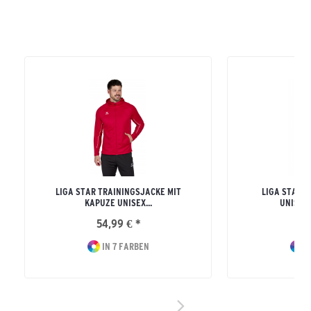
LIGA STAR TRAININGSJACKE MIT
LIGA STAR T
KAPUZE UNISEX...
UNISEX
54,99 € *
26
IN 7 FARBEN
I