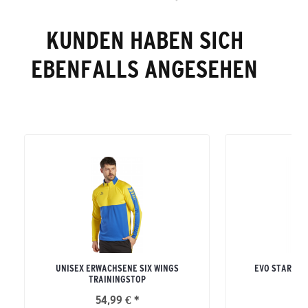
KUNDEN HABEN SICH
EBENFALLS ANGESEHEN
UNISEX ERWACHSENE SIX WINGS
EVO STAR TR
TRAININGSTOP
ERW
54,99 € *
54