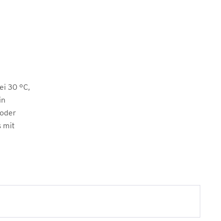
i 30 °C,
in
 oder
s mit