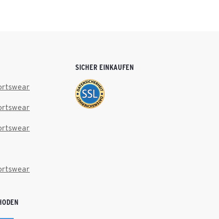
SICHER EINKAUFEN
ortswear
ortswear
ortswear
ortswear
HODEN