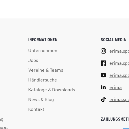
INFORMATIONEN
SOCIAL MEDIA
Unternehmen
erima.sp
Jobs
erima.sp
Vereine & Teams
erima.sp
Händlersuche
erima
Kataloge & Downloads
News & Blog
erima.sp
Kontakt
ng
ZAHLUNGSMET
lität