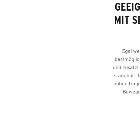
GEEI
MIT S
Egal we
bestmöglich
und zusätzl
standhält. 
hoher Trage
Bewegun