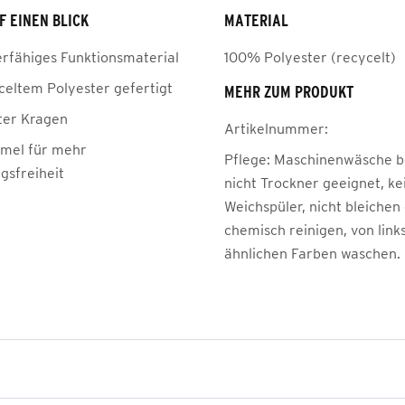
F EINEN BLICK
MATERIAL
erfähiges Funktionsmaterial
100% Polyester (recycelt)
celtem Polyester gefertigt
MEHR ZUM PRODUKT
ter Kragen
Artikelnummer:
mel für mehr
Pflege:
Maschinenwäsche be
sfreiheit
nicht Trockner geeignet, ke
Weichspüler, nicht bleichen
chemisch reinigen, von link
ähnlichen Farben waschen.