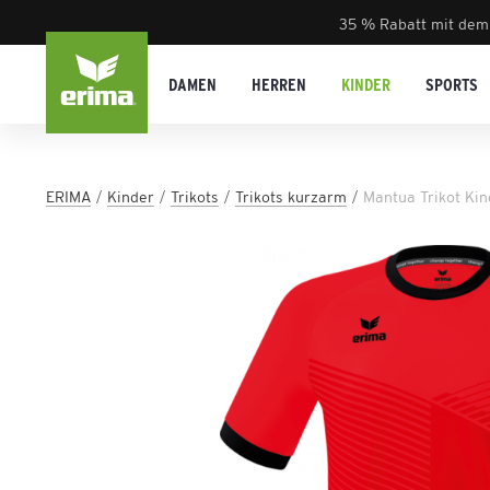
35 % Rabatt mit dem
DAMEN
HERREN
KINDER
SPORTS
ERIMA
Kinder
Trikots
Trikots kurzarm
Mantua Trikot Kin