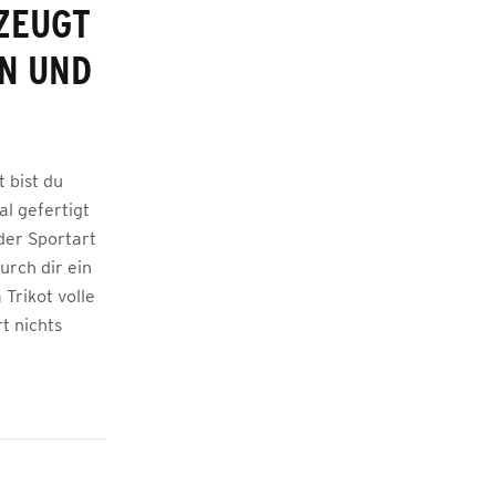
ZEUGT
EN UND
 bist du
al gefertigt
der Sportart
urch dir ein
Trikot volle
t nichts