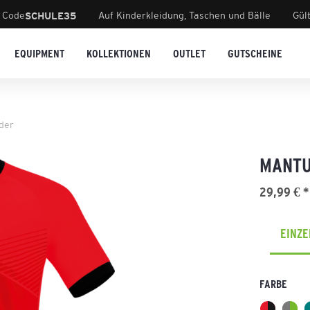
 Code
Auf Kinderkleidung, Taschen und Bälle
Gül
SCHULE35
EQUIPMENT
KOLLEKTIONEN
OUTLET
GUTSCHEINE
der
MANTU
29,99 € *
EINZ
FARBE