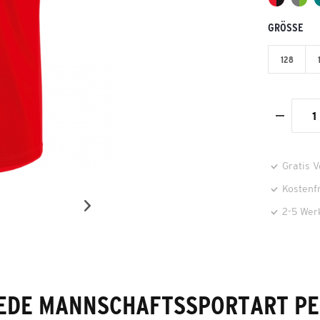
GRÖSSE
128
Gratis 
Kostenf
2-5 Wer
EDE MANNSCHAFTSSPORTART P