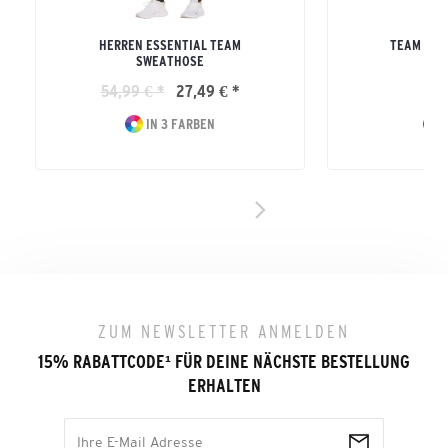
HERREN ESSENTIAL TEAM
TEAM REG
SWEATHOSE
ERW
54,99 € *
27,49 € *
44
IN 3 FARBEN
I
ZUM NEWSLETTER ANMELDEN
15% RABATTCODE
¹
FÜR DEINE NÄCHSTE BESTELLUNG
ERHALTEN