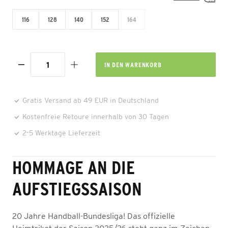
116
128
140
152
164
IN DEN
WARENKORB
Gratis Versand ab 49 EUR in Deutschland
Kostenfreie Retoure innerhalb von 30 Tagen
2-5 Werktage Lieferzeit
HOMMAGE AN DIE
AUFSTIEGSSAISON
20 Jahre Handball-Bundesliga! Das offizielle