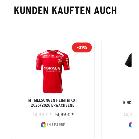
KUNDEN KAUFTEN AUCH
-31%
MT MELSUNGEN HEIMTRIKOT
KINDER 
2025/2026 ERWACHSENE
74,99 € *
51,99 € *
14,99 €
IN 1 FARBE
IN