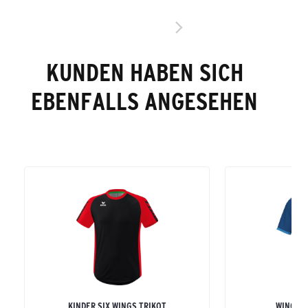
KUNDEN HABEN SICH
EBENFALLS ANGESEHEN
KINDER SIX WINGS TRIKOT
WINGS T