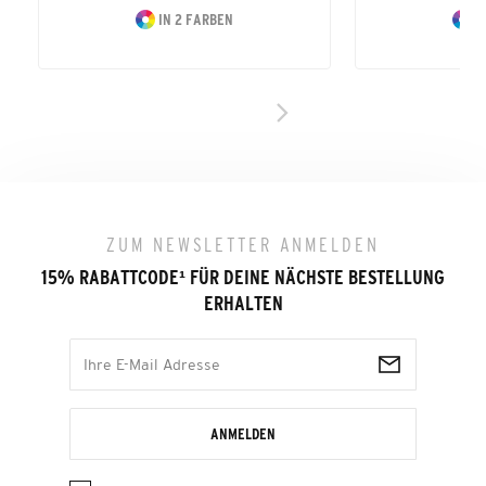
IN 2 FARBEN
I
ZUM NEWSLETTER ANMELDEN
15% RABATTCODE
¹
FÜR DEINE NÄCHSTE BESTELLUNG
ERHALTEN
ANMELDEN