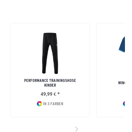
PERFORMANCE TRAININGSHOSE
WINGS T
KINDER
49,99 € *
21
IN 3 FARBEN
I