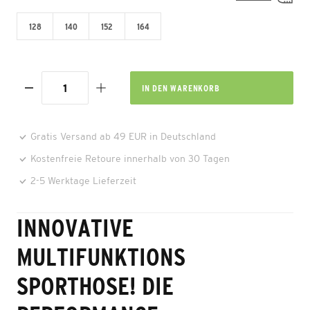
128
140
152
164
IN DEN
WARENKORB
Gratis Versand ab 49 EUR in Deutschland
Kostenfreie Retoure innerhalb von 30 Tagen
2-5 Werktage Lieferzeit
INNOVATIVE
MULTIFUNKTIONS
SPORTHOSE! DIE