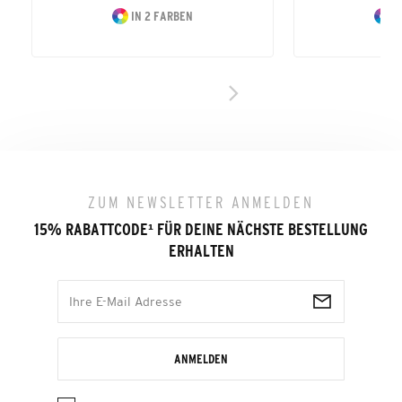
IN 2 FARBEN
I
ZUM NEWSLETTER ANMELDEN
15% RABATTCODE
¹
FÜR DEINE NÄCHSTE BESTELLUNG
ERHALTEN
ANMELDEN