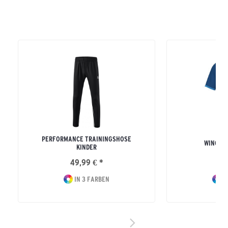
PERFORMANCE TRAININGSHOSE
WINGS T
KINDER
49,99 € *
21
IN 3 FARBEN
I