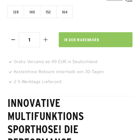
128
140
152
164
IN DEN
WARENKORB
Gratis Versand ab 49 EUR in Deutschland
Kostenfreie Retoure innerhalb von 30 Tagen
2-5 Werktage Lieferzeit
INNOVATIVE
MULTIFUNKTIONS
SPORTHOSE! DIE