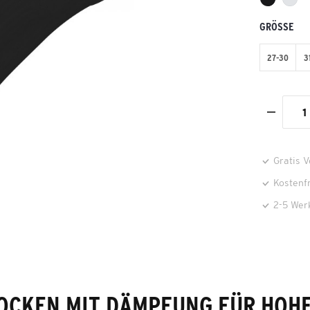
GRÖSSE
27-30
3
Gratis 
Kostenf
2-5 Wer
OCKEN MIT DÄMPFUNG FÜR HOH