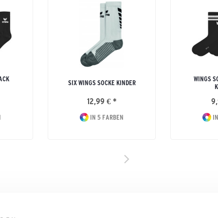
ACK
WINGS S
SIX WINGS SOCKE KINDER
K
12,99 € *
9,
N
IN 5 FARBEN
IN