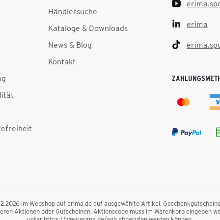
erima.sp
Händlersuche
erima
Kataloge & Downloads
News & Blog
erima.sp
Kontakt
ng
ZAHLUNGSMET
lität
efreiheit
.12.2026 im Webshop auf erima.de auf ausgewählte Artikel. Geschenkgutscheine, F
nderen Aktionen oder Gutscheinen. Aktionscode muss im Warenkorb eingeben we
unter https://www.erima.de/agb abgerufen werden können.