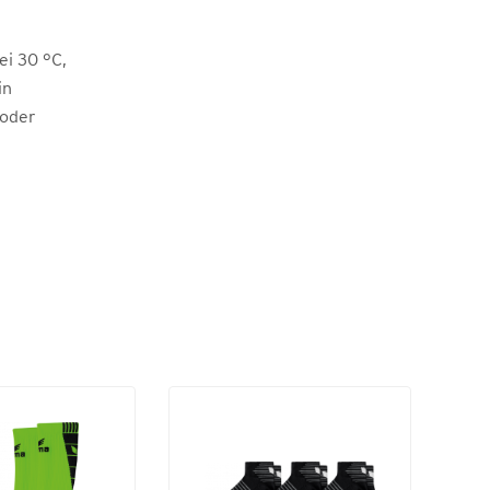
i 30 °C,
in
 oder