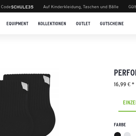
 Code
Auf Kinderkleidung, Taschen und Bälle
Gül
SCHULE35
EQUIPMENT
KOLLEKTIONEN
OUTLET
GUTSCHEINE
PERFO
16,99 € *
EINZ
FARBE