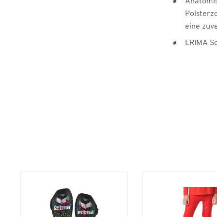
Anatomis
Polsterz
eine zuv
ERIMA Sc