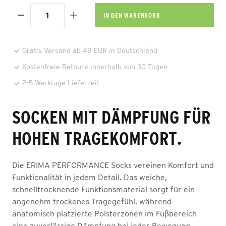
IN DEN
WARENKORB
Gratis Versand ab 49 EUR in Deutschland
Kostenfreie Retoure innerhalb von 30 Tagen
2-5 Werktage Lieferzeit
SOCKEN MIT DÄMPFUNG FÜR
HOHEN TRAGEKOMFORT.
Die ERIMA PERFORMANCE Socks vereinen Komfort und
Funktionalität in jedem Detail. Das weiche,
schnelltrocknende Funktionsmaterial sorgt für ein
angenehm trockenes Tragegefühl, während
anatomisch platzierte Polsterzonen im Fußbereich
eine zuverlässige Dämpfung bei jeder Bewegung