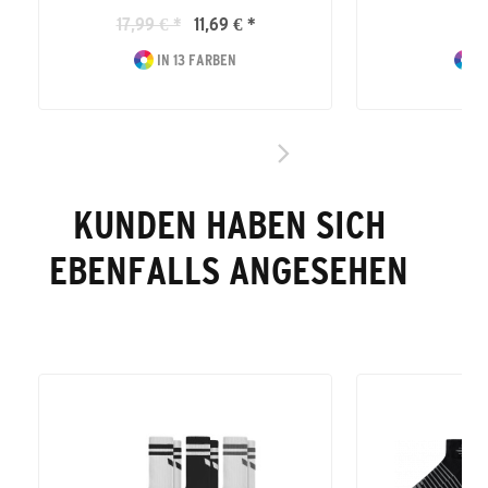
17,99 € *
11,69 € *
16
IN 13 FARBEN
I
KUNDEN HABEN SICH
EBENFALLS ANGESEHEN