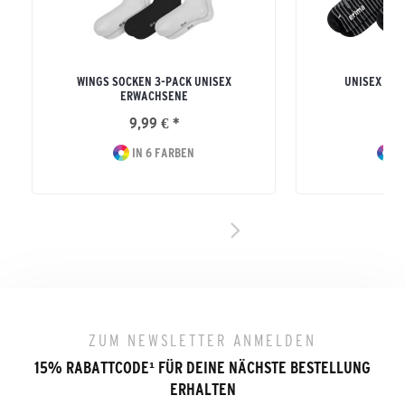
WINGS SOCKEN 3-PACK UNISEX
UNISEX ER
ERWACHSENE
KUR
9,99 € *
16
IN 6 FARBEN
I
ZUM NEWSLETTER ANMELDEN
15% RABATTCODE
¹
FÜR DEINE NÄCHSTE BESTELLUNG
ERHALTEN