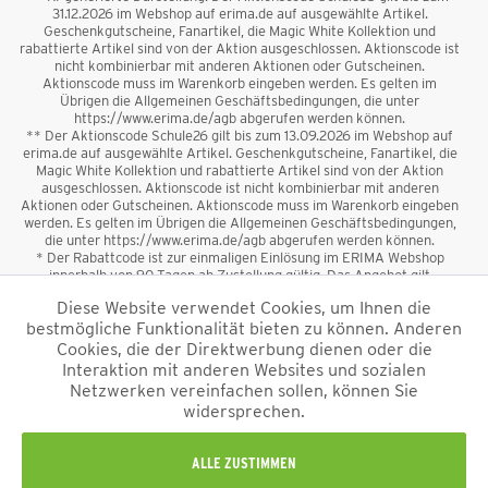
31.12.2026 im Webshop auf erima.de auf ausgewählte Artikel.
Geschenkgutscheine, Fanartikel, die Magic White Kollektion und
rabattierte Artikel sind von der Aktion ausgeschlossen. Aktionscode ist
nicht kombinierbar mit anderen Aktionen oder Gutscheinen.
Aktionscode muss im Warenkorb eingeben werden. Es gelten im
Übrigen die Allgemeinen Geschäftsbedingungen, die unter
https://www.erima.de/agb abgerufen werden können.
** Der Aktionscode Schule26 gilt bis zum 13.09.2026 im Webshop auf
erima.de auf ausgewählte Artikel. Geschenkgutscheine, Fanartikel, die
Magic White Kollektion und rabattierte Artikel sind von der Aktion
ausgeschlossen. Aktionscode ist nicht kombinierbar mit anderen
Aktionen oder Gutscheinen. Aktionscode muss im Warenkorb eingeben
werden. Es gelten im Übrigen die Allgemeinen Geschäftsbedingungen,
die unter https://www.erima.de/agb abgerufen werden können.
* Der Rabattcode ist zur einmaligen Einlösung im ERIMA Webshop
innerhalb von 90 Tagen ab Zustellung gültig. Das Angebot gilt
ausschließlich für Erstanmeldungen zum Newsletter. Reduzierte Ware
Diese Website verwendet Cookies, um Ihnen die
sowie Geschenkgutscheine sind vom Rabatt ausgeschlossen. Der
bestmögliche Funktionalität bieten zu können. Anderen
Rabattcode ist nicht mit anderen Aktionen oder Gutscheinen
kombinierbar. Der Mindestbestellwert beträgt 50 €
Cookies, die der Direktwerbung dienen oder die
*
Interaktion mit anderen Websites und sozialen
Netzwerken vereinfachen sollen, können Sie
*Alle Preise verstehen sich inkl. Mehrwertsteuer und zzgl.
widersprechen.
Versandkosten
und ggf. Nachnahmegebühren, wenn nicht anders
beschrieben.
Impressum
AGB
Datenschutzinformation