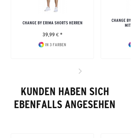
CHANGE BY ER
CHANGE BY ERIMA SHORTS HERREN
MIT KA
39,99 € *
74
IN 3 FARBEN
I
KUNDEN HABEN SICH
EBENFALLS ANGESEHEN