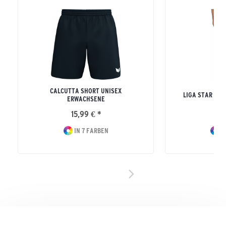
CALCUTTA SHORT UNISEX
LIGA STAR TR
ERWACHSENE
15,99 € *
32
IN 7 FARBEN
I