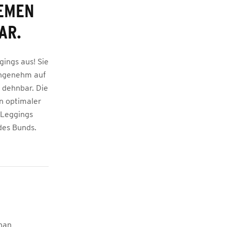
UEMEN
AR.
gings aus! Sie
angenehm auf
 dehnbar. Die
n optimaler
 Leggings
des Bunds.
han