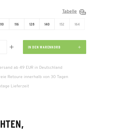
Tabelle
110
116
128
140
152
164
IN DEN
WARENKORB
Versand ab 49 EUR in Deutschland
reie Retoure innerhalb von 30 Tagen
ktage Lieferzeit
CHTEN,