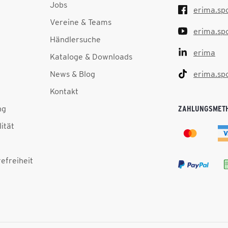
Jobs
erima.sp
Vereine & Teams
erima.sp
Händlersuche
erima
Kataloge & Downloads
News & Blog
erima.sp
Kontakt
ng
ZAHLUNGSMET
lität
efreiheit