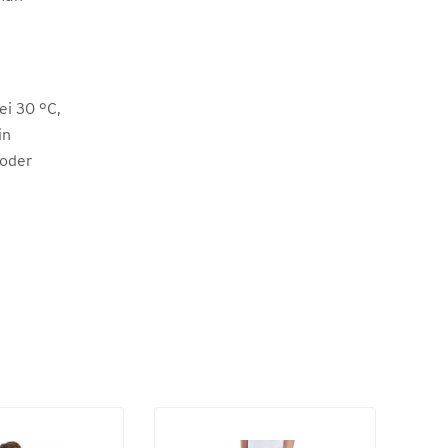
i 30 °C,
in
 oder