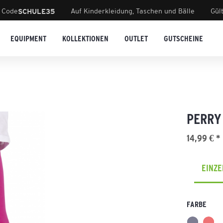
 Code
Auf Kinderkleidung, Taschen und Bälle
Gül
SCHULE35
EQUIPMENT
KOLLEKTIONEN
OUTLET
GUTSCHEINE
PERRY
14,99 € *
EINZ
FARBE