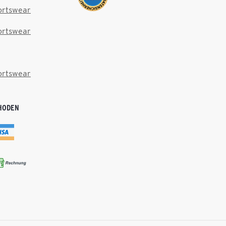
ortswear
ortswear
ortswear
HODEN