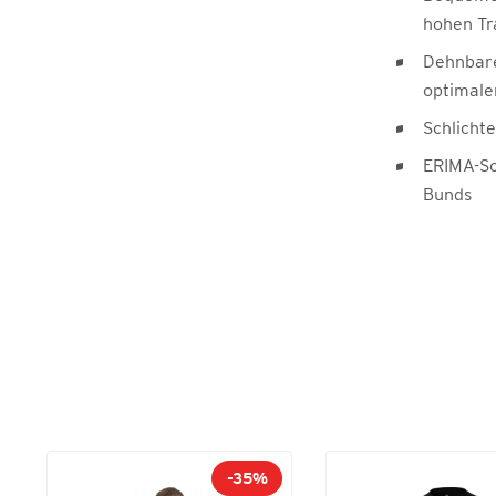
hohen T
Dehnbare
optimale
Schlichte
ERIMA-Sc
Bunds
-35%