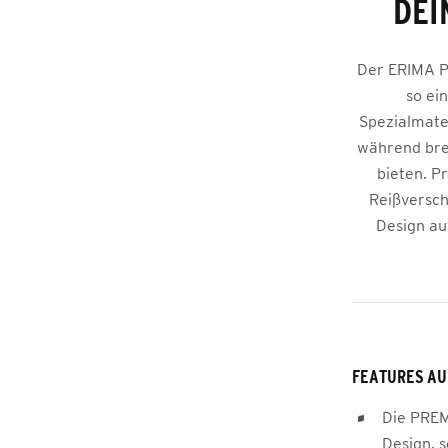
DEI
Der ERIMA P
so ei
Spezialmate
während bre
bieten. P
Reißversch
Design auf
FEATURES AU
Die PREM
Design, 