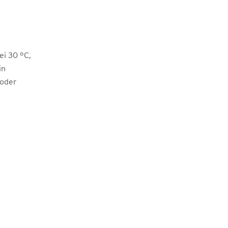
i 30 °C,
in
 oder