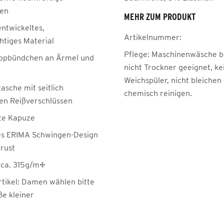
ien
MEHR ZUM PRODUKT
entwickeltes,
Artikelnummer:
htiges Material
Pflege:
Maschinenwäsche be
ippbündchen an Ärmel und
nicht Trockner geeignet, ke
Weichspüler, nicht bleichen
asche mit seitlich
chemisch reinigen.
en Reißverschlüssen
te Kapuze
es ERIMA Schwingen-Design
Brust
 ca. 315g/m²
rtikel: Damen wählen bitte
ße kleiner