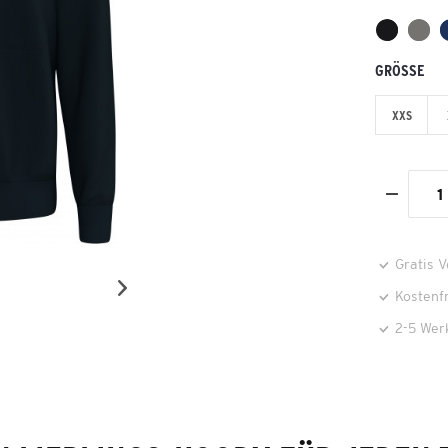
GRÖSSE
XXS
Gratis 
Kostenf
2-5 Wer