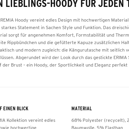
N LIEBLINGS-HOODY FÜR JEDEN 
REMIA Hoody vereint edles Design mit hochwertigen Materiali
n starkes Statement in Sachen Style und Funktion. Das dreischi
rial sorgt für angenehmen Komfort, Formstabilität und Therm
ite Rippbündchen und die gefütterte Kapuze zusätzlichen Ha
raktisch und modern zugleich: die Kängurutasche mit seitlich 
lüssen. Abgerundet wird der Look durch das gestickte ERIMA
 der Brust – ein Hoody, der Sportlichkeit und Eleganz perfekt
F EINEN BLICK
MATERIAL
IA Kollektion vereint edles
68% Polyester (recycelt),
sowie hochwertige
Baumwolle, 5% Elasthan