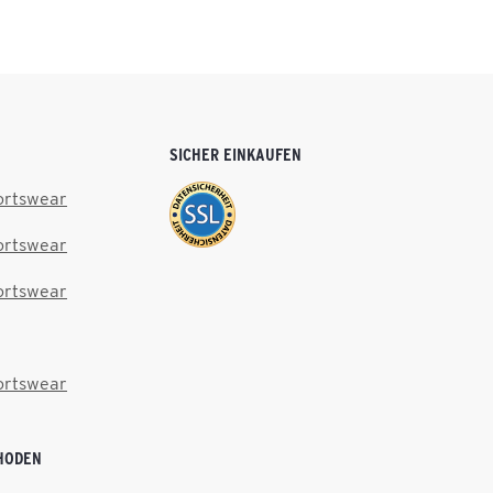
SICHER EINKAUFEN
ortswear
ortswear
ortswear
ortswear
HODEN