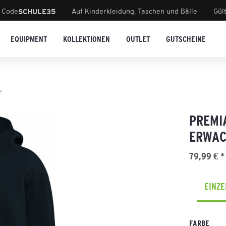
 Code
Auf Kinderkleidung, Taschen und Bälle
Gül
SCHULE35
EQUIPMENT
KOLLEKTIONEN
OUTLET
GUTSCHEINE
e
PREMI
ERWAC
79,99 € *
EINZ
FARBE