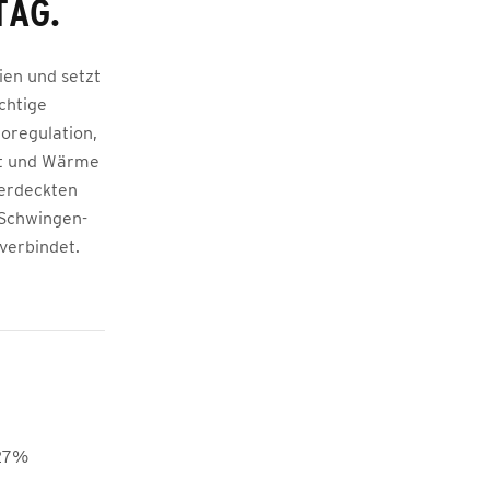
TAG.
en und setzt
chtige
oregulation,
lt und Wärme
verdeckten
 Schwingen-
 verbindet.
 27%