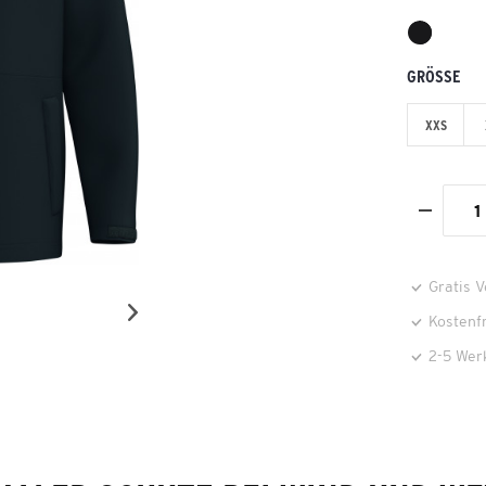
GRÖSSE
XXS
Gratis 
Kostenf
2-5 Wer