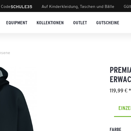
 Code
Auf Kinderkleidung, Taschen und Bälle
Gül
SCHULE35
EQUIPMENT
KOLLEKTIONEN
OUTLET
GUTSCHEINE
hsene
PREMI
ERWAC
119,99 € 
EINZ
FARBE