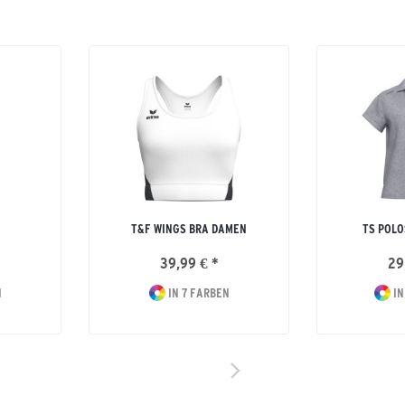
T&F WINGS BRA DAMEN
TS POLO
39,99 € *
29
N
IN 7 FARBEN
IN