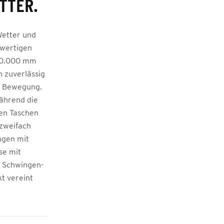
TTER.
Wetter und
hwertigen
 10.000 mm
h zuverlässig
er Bewegung.
ährend die
hen Taschen
 zweifach
ngen mit
se mit
A Schwingen-
t vereint