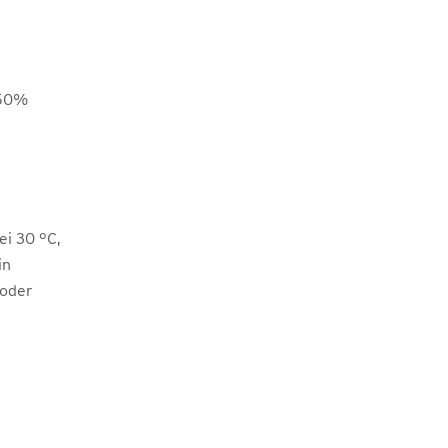
 50%
i 30 °C,
in
 oder