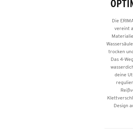
OPTI
Die ERIMA
vereint 
Materiali
Wassersäule 
trocken und
Das 4-Weg
wasserdich
deine Ut
regulie
Reißv
Klettversch
Design a