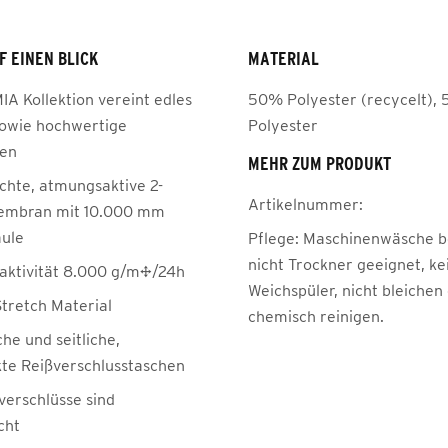
F EINEN BLICK
MATERIAL
IA Kollektion vereint edles
50% Polyester (recycelt),
sowie hochwertige
Polyester
ien
MEHR ZUM PRODUKT
chte, atmungsaktive 2-
Artikelnummer:
embran mit 10.000 mm
ule
Pflege:
Maschinenwäsche be
nicht Trockner geeignet, ke
ktivität 8.000 g/m²/24h
Weichspüler, nicht bleichen
tretch Material
chemisch reinigen.
he und seitliche,
te Reißverschlusstaschen
verschlüsse sind
cht