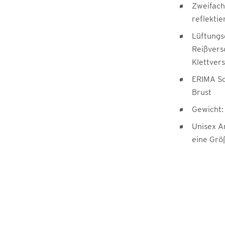
Zweifach
reflekti
Lüftungs
Reißvers
Klettver
ERIMA Sc
Brust
Gewicht:
Unisex A
eine Grö