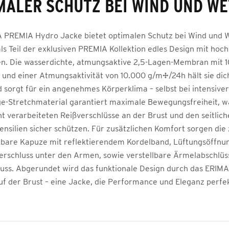
MALER SCHUTZ BEI WIND UND WE
 PREMIA Hydro Jacke bietet optimalen Schutz bei Wind und 
als Teil der exklusiven PREMIA Kollektion edles Design mit hoc
en. Die wasserdichte, atmungsaktive 2,5-Lagen-Membran mit
und einer Atmungsaktivität von 10.000 g/m²/24h hält sie dic
 sorgt für ein angenehmes Körperklima – selbst bei intensiv
e-Stretchmaterial garantiert maximale Bewegungsfreiheit, w
t verarbeiteten Reißverschlüsse an der Brust und den seitlic
ensilien sicher schützen. Für zusätzlichen Komfort sorgen die
rbare Kapuze mit reflektierendem Kordelband, Lüftungsöffnu
erschluss unter den Armen, sowie verstellbare Ärmelabschlüs
luss. Abgerundet wird das funktionale Design durch das ERIM
uf der Brust – eine Jacke, die Performance und Eleganz perfek