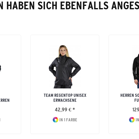
 HABEN SICH EBENFALLS ANGE
TEAM REGENTOP UNISEX
HERREN S
ERREN
ERWACHSENE
FU
42,99 € *
129
N
IN 1 FARBE
IN