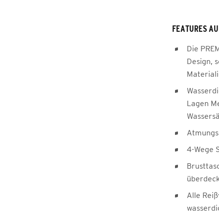
FEATURES AU
Die PREM
Design, 
Material
Wasserdi
Lagen M
Wassersä
Atmungsa
4-Wege S
Brusttasc
überdeck
Alle Reiß
wasserdi