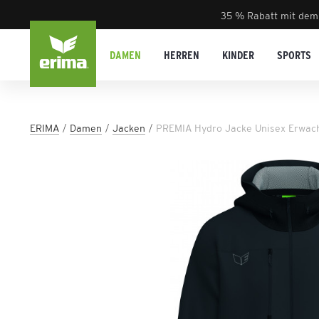
35 % Rabatt mit dem
DAMEN
HERREN
KINDER
SPORTS
ERIMA
Damen
Jacken
PREMIA Hydro Jacke Unisex Erwac