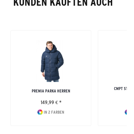
KUNDEN KAUFTEN AUCH
CMPT STAD
PREMIA PARKA HERREN
ERW
149,99 € *
11
IN 2 FARBEN
I