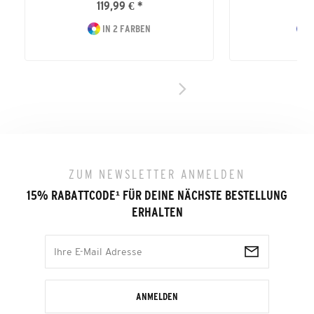
119,99 € *
11
IN 2 FARBEN
I
ZUM NEWSLETTER ANMELDEN
15% RABATTCODE
¹
FÜR DEINE NÄCHSTE BESTELLUNG
ERHALTEN
ANMELDEN