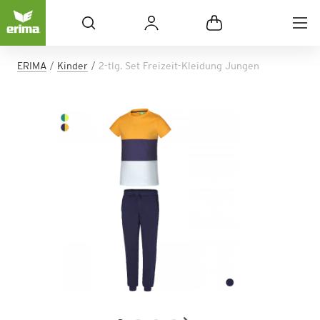
ERIMA
Kinder
2-tlg. Set Freizeit-Kleidung Jungen