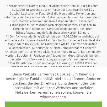
**KI-generierte Darstellung. Der Aktionscode Schule35 gilt bis zum
31.12.2026 im Webshop auf erima.de auf ausgewählte Artikel.
Geschenkgutscheine, Fanartikel, die Magic White Kollektion und
rabattierte Artikel sind von der Aktion ausgeschlossen. Aktionscode ist
nicht kombinierbar mit anderen Aktionen oder Gutscheinen.
Aktionscode muss im Warenkorb eingeben werden. Es gelten im
Übrigen die Allgemeinen Geschäftsbedingungen, die unter
https://www.erima.de/agb abgerufen werden können.
** Der Aktionscode Schule26 gilt bis zum 13.09.2026 im Webshop auf
erima.de auf ausgewählte Artikel. Geschenkgutscheine, Fanartikel, die
Magic White Kollektion und rabattierte Artikel sind von der Aktion
ausgeschlossen. Aktionscode ist nicht kombinierbar mit anderen
Aktionen oder Gutscheinen. Aktionscode muss im Warenkorb eingeben
werden. Es gelten im Übrigen die Allgemeinen Geschäftsbedingungen,
die unter https://www.erima.de/agb abgerufen werden können.
* Der Rabattcode ist zur einmaligen Einlösung im ERIMA Webshop
innerhalb von 90 Tagen ab Zustellung gültig. Das Angebot gilt
ausschließlich für Erstanmeldungen zum Newsletter. Reduzierte Ware
Diese Website verwendet Cookies, um Ihnen die
sowie Geschenkgutscheine sind vom Rabatt ausgeschlossen. Der
bestmögliche Funktionalität bieten zu können. Anderen
Rabattcode ist nicht mit anderen Aktionen oder Gutscheinen
kombinierbar. Der Mindestbestellwert beträgt 50 €
Cookies, die der Direktwerbung dienen oder die
*
Interaktion mit anderen Websites und sozialen
Netzwerken vereinfachen sollen, können Sie
*Alle Preise verstehen sich inkl. Mehrwertsteuer und zzgl.
widersprechen.
Versandkosten
und ggf. Nachnahmegebühren, wenn nicht anders
beschrieben.