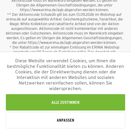
Aktionscode muss im Warenkorb eingeben werden. Es gelten im
Übrigen die Allgemeinen Geschäftsbedingungen, die unter
https://www.erima.de/agb abgerufen werden können.
** Der Aktionscode Schule26 gilt bis zum 13.09.2026 im Webshop auf
erima.de auf ausgewählte Artikel. Geschenkgutscheine, Fanartikel, die
Magic White Kollektion und rabattierte Artikel sind von der Aktion
ausgeschlossen. Aktionscode ist nicht kombinierbar mit anderen
Aktionen oder Gutscheinen. Aktionscode muss im Warenkorb eingeben
werden. Es gelten im Übrigen die Allgemeinen Geschäftsbedingungen,
die unter https://www.erima.de/agb abgerufen werden können.
* Der Rabattcode ist zur einmaligen Einlösung im ERIMA Webshop
innerhalb von 90 Tagen ab Zustellung gültig. Das Angebot gilt
ausschließlich für Erstanmeldungen zum Newsletter. Reduzierte Ware
Diese Website verwendet Cookies, um Ihnen die
sowie Geschenkgutscheine sind vom Rabatt ausgeschlossen. Der
bestmögliche Funktionalität bieten zu können. Anderen
Rabattcode ist nicht mit anderen Aktionen oder Gutscheinen
kombinierbar. Der Mindestbestellwert beträgt 50 €
Cookies, die der Direktwerbung dienen oder die
*
Interaktion mit anderen Websites und sozialen
Netzwerken vereinfachen sollen, können Sie
*Alle Preise verstehen sich inkl. Mehrwertsteuer und zzgl.
widersprechen.
Versandkosten
und ggf. Nachnahmegebühren, wenn nicht anders
beschrieben.
Impressum
AGB
Datenschutzinformation
Alle Rechte vorbehalten © 2026