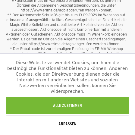
Aktionscode muss im Warenkorb eingeben werden. Es gelten im
Übrigen die Allgemeinen Geschäftsbedingungen, die unter
https://www.erima.de/agb abgerufen werden können.
** Der Aktionscode Schule26 gilt bis zum 13.09.2026 im Webshop auf
erima.de auf ausgewählte Artikel. Geschenkgutscheine, Fanartikel, die
Magic White Kollektion und rabattierte Artikel sind von der Aktion
ausgeschlossen. Aktionscode ist nicht kombinierbar mit anderen
Aktionen oder Gutscheinen. Aktionscode muss im Warenkorb eingeben
werden. Es gelten im Übrigen die Allgemeinen Geschäftsbedingungen,
die unter https://www.erima.de/agb abgerufen werden können.
* Der Rabattcode ist zur einmaligen Einlösung im ERIMA Webshop
innerhalb von 90 Tagen ab Zustellung gültig. Das Angebot gilt
ausschließlich für Erstanmeldungen zum Newsletter. Reduzierte Ware
Diese Website verwendet Cookies, um Ihnen die
sowie Geschenkgutscheine sind vom Rabatt ausgeschlossen. Der
bestmögliche Funktionalität bieten zu können. Anderen
Rabattcode ist nicht mit anderen Aktionen oder Gutscheinen
kombinierbar. Der Mindestbestellwert beträgt 50 €
Cookies, die der Direktwerbung dienen oder die
*
Interaktion mit anderen Websites und sozialen
Netzwerken vereinfachen sollen, können Sie
*Alle Preise verstehen sich inkl. Mehrwertsteuer und zzgl.
widersprechen.
Versandkosten
und ggf. Nachnahmegebühren, wenn nicht anders
beschrieben.
Impressum
AGB
Datenschutzinformation
Alle Rechte vorbehalten © 2026