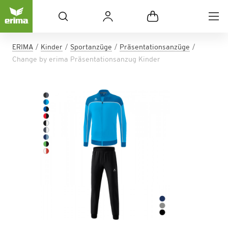
ERIMA
Kinder
Sportanzüge
Präsentationsanzüge
Change by erima Präsentationsanzug Kinder