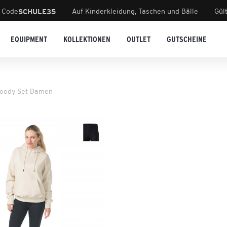
 Code
Auf Kinderkleidung, Taschen und Bälle
Gül
SCHULE35
EQUIPMENT
KOLLEKTIONEN
OUTLET
GUTSCHEINE
Hoody Set Damen