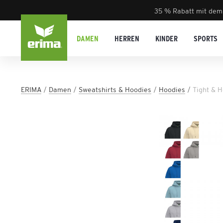
35 % Rabatt mit dem
DAMEN
HERREN
KINDER
SPORTS
ERIMA
Damen
Sweatshirts & Hoodies
Hoodies
Tight & 