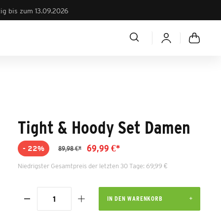
tig bis zum 13.09.2026
Tight & Hoody Set Damen
69,99 €*
- 22%
89,98 €*
Niedrigster Gesamtpreis der letzten 30 Tage: 69,99 €
IN DEN WARENKORB