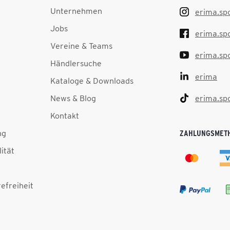
Unternehmen
erima.sp
Jobs
erima.sp
Vereine & Teams
erima.sp
Händlersuche
erima
Kataloge & Downloads
News & Blog
erima.sp
Kontakt
ng
ZAHLUNGSMET
lität
efreiheit