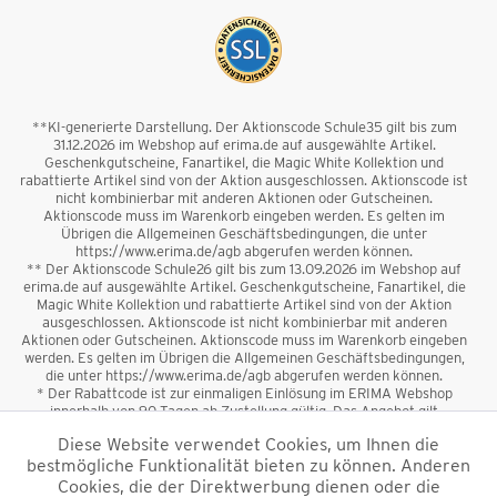
**KI-generierte Darstellung. Der Aktionscode Schule35 gilt bis zum
31.12.2026 im Webshop auf erima.de auf ausgewählte Artikel.
Geschenkgutscheine, Fanartikel, die Magic White Kollektion und
rabattierte Artikel sind von der Aktion ausgeschlossen. Aktionscode ist
nicht kombinierbar mit anderen Aktionen oder Gutscheinen.
Aktionscode muss im Warenkorb eingeben werden. Es gelten im
Übrigen die Allgemeinen Geschäftsbedingungen, die unter
https://www.erima.de/agb abgerufen werden können.
** Der Aktionscode Schule26 gilt bis zum 13.09.2026 im Webshop auf
erima.de auf ausgewählte Artikel. Geschenkgutscheine, Fanartikel, die
Magic White Kollektion und rabattierte Artikel sind von der Aktion
ausgeschlossen. Aktionscode ist nicht kombinierbar mit anderen
Aktionen oder Gutscheinen. Aktionscode muss im Warenkorb eingeben
werden. Es gelten im Übrigen die Allgemeinen Geschäftsbedingungen,
die unter https://www.erima.de/agb abgerufen werden können.
* Der Rabattcode ist zur einmaligen Einlösung im ERIMA Webshop
innerhalb von 90 Tagen ab Zustellung gültig. Das Angebot gilt
ausschließlich für Erstanmeldungen zum Newsletter. Reduzierte Ware
Diese Website verwendet Cookies, um Ihnen die
sowie Geschenkgutscheine sind vom Rabatt ausgeschlossen. Der
bestmögliche Funktionalität bieten zu können. Anderen
Rabattcode ist nicht mit anderen Aktionen oder Gutscheinen
kombinierbar. Der Mindestbestellwert beträgt 50 €
Cookies, die der Direktwerbung dienen oder die