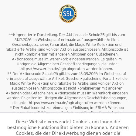
**KI-generierte Darstellung. Der Aktionscode Schule35 gilt bis zum
31.12.2026 im Webshop auf erima.de auf ausgewählte Artikel.
Geschenkgutscheine, Fanartikel, die Magic White Kollektion und
rabattierte Artikel sind von der Aktion ausgeschlossen. Aktionscode ist
nicht kombinierbar mit anderen Aktionen oder Gutscheinen.
Aktionscode muss im Warenkorb eingeben werden. Es gelten im
Übrigen die Allgemeinen Geschäftsbedingungen, die unter
https://www.erima.de/agb abgerufen werden können.
** Der Aktionscode Schule26 gilt bis zum 13.09.2026 im Webshop auf
erima.de auf ausgewählte Artikel. Geschenkgutscheine, Fanartikel, die
Magic White Kollektion und rabattierte Artikel sind von der Aktion
ausgeschlossen. Aktionscode ist nicht kombinierbar mit anderen
Aktionen oder Gutscheinen. Aktionscode muss im Warenkorb eingeben
werden. Es gelten im Übrigen die Allgemeinen Geschäftsbedingungen,
die unter https://www.erima.de/agb abgerufen werden können.
* Der Rabattcode ist zur einmaligen Einlösung im ERIMA Webshop
innerhalb von 90 Tagen ab Zustellung gültig. Das Angebot gilt
ausschließlich für Erstanmeldungen zum Newsletter. Reduzierte Ware
Diese Website verwendet Cookies, um Ihnen die
sowie Geschenkgutscheine sind vom Rabatt ausgeschlossen. Der
bestmögliche Funktionalität bieten zu können. Anderen
Rabattcode ist nicht mit anderen Aktionen oder Gutscheinen
kombinierbar. Der Mindestbestellwert beträgt 50 €
Cookies, die der Direktwerbung dienen oder die