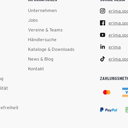
Unternehmen
erima.sp
Jobs
erima.sp
Vereine & Teams
erima.sp
Händlersuche
erima
Kataloge & Downloads
News & Blog
erima.sp
Kontakt
ng
ZAHLUNGSMET
lität
efreiheit