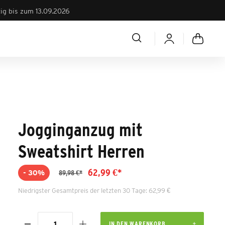
tig bis zum 13.09.2026
Jogginganzug mit
Sweatshirt Herren
62,99 €*
- 30%
89,98 €*
Niedrigster Gesamtpreis der letzten 30 Tage: 62,99 €
IN DEN WARENKORB