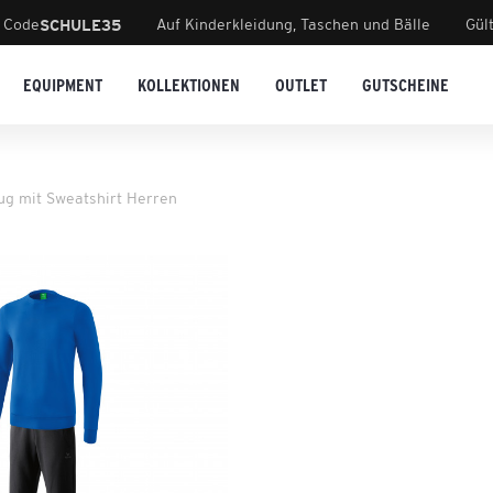
 Code
Auf Kinderkleidung, Taschen und Bälle
Gül
SCHULE35
EQUIPMENT
KOLLEKTIONEN
OUTLET
GUTSCHEINE
g mit Sweatshirt Herren