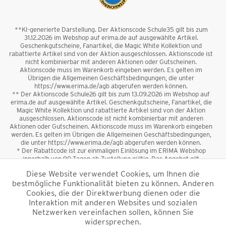
**KI-generierte Darstellung. Der Aktionscode Schule35 gilt bis zum
31.12.2026 im Webshop auf erima.de auf ausgewählte Artikel.
Geschenkgutscheine, Fanartikel, die Magic White Kollektion und
rabattierte Artikel sind von der Aktion ausgeschlossen. Aktionscode ist
nicht kombinierbar mit anderen Aktionen oder Gutscheinen.
Aktionscode muss im Warenkorb eingeben werden. Es gelten im
Übrigen die Allgemeinen Geschäftsbedingungen, die unter
https://www.erima.de/agb abgerufen werden können.
** Der Aktionscode Schule26 gilt bis zum 13.09.2026 im Webshop auf
erima.de auf ausgewählte Artikel. Geschenkgutscheine, Fanartikel, die
Magic White Kollektion und rabattierte Artikel sind von der Aktion
ausgeschlossen. Aktionscode ist nicht kombinierbar mit anderen
Aktionen oder Gutscheinen. Aktionscode muss im Warenkorb eingeben
werden. Es gelten im Übrigen die Allgemeinen Geschäftsbedingungen,
die unter https://www.erima.de/agb abgerufen werden können.
* Der Rabattcode ist zur einmaligen Einlösung im ERIMA Webshop
innerhalb von 90 Tagen ab Zustellung gültig. Das Angebot gilt
ausschließlich für Erstanmeldungen zum Newsletter. Reduzierte Ware
Diese Website verwendet Cookies, um Ihnen die
sowie Geschenkgutscheine sind vom Rabatt ausgeschlossen. Der
bestmögliche Funktionalität bieten zu können. Anderen
Rabattcode ist nicht mit anderen Aktionen oder Gutscheinen
kombinierbar. Der Mindestbestellwert beträgt 50 €
Cookies, die der Direktwerbung dienen oder die
*
Interaktion mit anderen Websites und sozialen
Netzwerken vereinfachen sollen, können Sie
*Alle Preise verstehen sich inkl. Mehrwertsteuer und zzgl.
widersprechen.
Versandkosten
und ggf. Nachnahmegebühren, wenn nicht anders