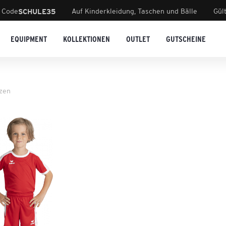
 Code
Auf Kinderkleidung, Taschen und Bälle
Gül
SCHULE35
EQUIPMENT
KOLLEKTIONEN
OUTLET
GUTSCHEINE
tzen