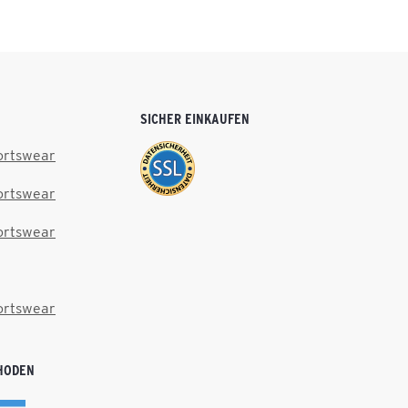
SICHER EINKAUFEN
ortswear
ortswear
ortswear
ortswear
HODEN