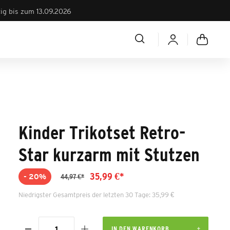
tig bis zum 13.09.2026
Kinder Trikotset Retro-
Star kurzarm mit Stutzen
35,99 €*
- 20%
44,97 €*
Niedrigster Gesamtpreis der letzten 30 Tage: 35,99 €
IN DEN WARENKORB