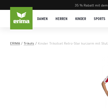
35 % Rabatt mit dem
DAMEN
HERREN
KINDER
SPORTS
ERIMA
Trikots
Kinder Trikotset Retro-Star kurzarm mit Stu