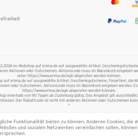
efreiheit
.12.2026 im Webshop auf erima.de auf ausgewählte Artikel. Geschenkgutscheine, F
nderen Aktionen oder Gutscheinen. Aktionscode muss im Warenkorb eingeben we
unter https://www.erima.de/agb abgerufen werden können.
 auf erima.de auf ausgewählte Artikel. Geschenkgutscheine, Fanartikel, die Mag
ktionen oder Gutscheinen. Aktionscode muss im Warenkorb eingeben werden. Es 
https://www.erima.de/agb abgerufen werden können.
op innerhalb von 90 Tagen ab Zustellung gültig. Das Angebot gilt ausschließl
lossen. Der Rabattcode ist nicht mit anderen Aktionen oder Gutscheinen kombi
*
inkl. Mehrwertsteuer und zzgl.
Versandkosten
und ggf. Nachnahmegebühren, wen
iche Funktionalität bieten zu können. Anderen Cookies, die d
ebsites und sozialen Netzwerken vereinfachen sollen, können
ersprechen.