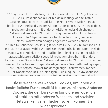
**KI-generierte Darstellung. Der Aktionscode Schule35 gilt bis zum
31.12.2026 im Webshop auf erima.de auf ausgewählte Artikel.
Geschenkgutscheine, Fanartikel, die Magic White Kollektion und
rabattierte Artikel sind von der Aktion ausgeschlossen. Aktionscode ist
nicht kombinierbar mit anderen Aktionen oder Gutscheinen.
Aktionscode muss im Warenkorb eingeben werden. Es gelten im
Übrigen die Allgemeinen Geschäftsbedingungen, die unter
https://www.erima.de/agb abgerufen werden können.
** Der Aktionscode Schule26 gilt bis zum 13.09.2026 im Webshop auf
erima.de auf ausgewählte Artikel. Geschenkgutscheine, Fanartikel, die
Magic White Kollektion und rabattierte Artikel sind von der Aktion
ausgeschlossen. Aktionscode ist nicht kombinierbar mit anderen
Aktionen oder Gutscheinen. Aktionscode muss im Warenkorb eingeben
werden. Es gelten im Übrigen die Allgemeinen Geschäftsbedingungen,
die unter https://www.erima.de/agb abgerufen werden können.
* Der Rabattcode ist zur einmaligen Einlösung im ERIMA Webshop
innerhalb von 90 Tagen ab Zustellung gültig. Das Angebot gilt
ausschließlich für Erstanmeldungen zum Newsletter. Reduzierte Ware
Diese Website verwendet Cookies, um Ihnen die
sowie Geschenkgutscheine sind vom Rabatt ausgeschlossen. Der
bestmögliche Funktionalität bieten zu können. Anderen
Rabattcode ist nicht mit anderen Aktionen oder Gutscheinen
kombinierbar. Der Mindestbestellwert beträgt 50 €
Cookies, die der Direktwerbung dienen oder die
*
Interaktion mit anderen Websites und sozialen
Netzwerken vereinfachen sollen, können Sie
*Alle Preise verstehen sich inkl. Mehrwertsteuer und zzgl.
widersprechen.
Versandkosten
und ggf. Nachnahmegebühren, wenn nicht anders