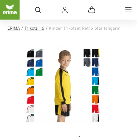
ERIMA
Trikots 116
Kinder Trikotset Retro-Star langarm