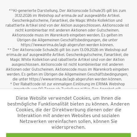
**KI-generierte Darstellung. Der Aktionscode Schule35 gilt bis zum
31.12.2026 im Webshop auf erima.de auf ausgewählte Artikel.
Geschenkgutscheine, Fanartikel, die Magic White Kollektion und
rabattierte Artikel sind von der Aktion ausgeschlossen. Aktionscode ist
nicht kombinierbar mit anderen Aktionen oder Gutscheinen.
Aktionscode muss im Warenkorb eingeben werden. Es gelten im
Übrigen die Allgemeinen Geschäftsbedingungen, die unter
https://www.erima.de/agb abgerufen werden können.
** Der Aktionscode Schule26 gilt bis zum 13.09.2026 im Webshop auf
erima.de auf ausgewählte Artikel. Geschenkgutscheine, Fanartikel, die
Magic White Kollektion und rabattierte Artikel sind von der Aktion
ausgeschlossen. Aktionscode ist nicht kombinierbar mit anderen
Aktionen oder Gutscheinen. Aktionscode muss im Warenkorb eingeben
werden. Es gelten im Übrigen die Allgemeinen Geschäftsbedingungen,
die unter https://www.erima.de/agb abgerufen werden können.
* Der Rabattcode ist zur einmaligen Einlösung im ERIMA Webshop
innerhalb von 90 Tagen ab Zustellung gültig. Das Angebot gilt
ausschließlich für Erstanmeldungen zum Newsletter. Reduzierte Ware
Diese Website verwendet Cookies, um Ihnen die
sowie Geschenkgutscheine sind vom Rabatt ausgeschlossen. Der
bestmögliche Funktionalität bieten zu können. Anderen
Rabattcode ist nicht mit anderen Aktionen oder Gutscheinen
kombinierbar. Der Mindestbestellwert beträgt 50 €
Cookies, die der Direktwerbung dienen oder die
*
Interaktion mit anderen Websites und sozialen
Netzwerken vereinfachen sollen, können Sie
*Alle Preise verstehen sich inkl. Mehrwertsteuer und zzgl.
widersprechen.
Versandkosten
und ggf. Nachnahmegebühren, wenn nicht anders
beschrieben.