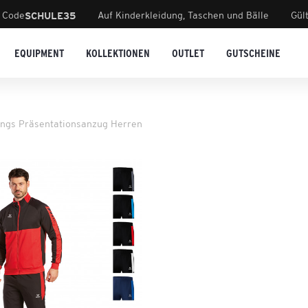
 Code
Auf Kinderkleidung, Taschen und Bälle
Gül
SCHULE35
EQUIPMENT
KOLLEKTIONEN
OUTLET
GUTSCHEINE
ings Präsentationsanzug Herren