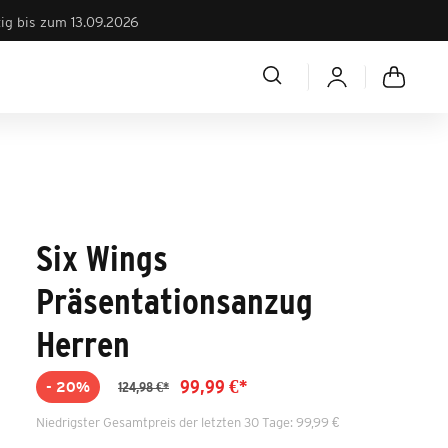
tig bis zum 13.09.2026
Six Wings
Präsentationsanzug
Herren
99,99 €*
- 20%
124,98 €*
Niedrigster Gesamtpreis der letzten 30 Tage: 99,99 €