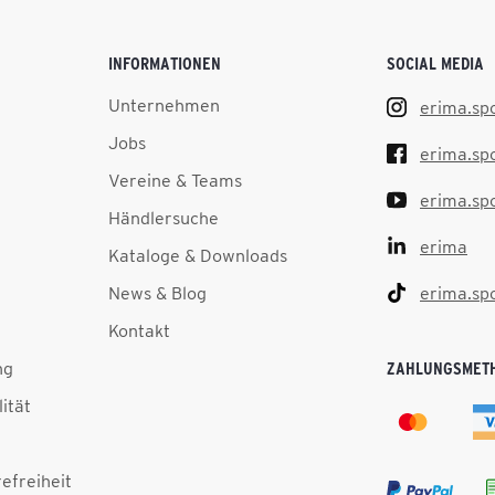
INFORMATIONEN
SOCIAL MEDIA
Unternehmen
erima.sp
Jobs
erima.sp
Vereine & Teams
erima.sp
Händlersuche
erima
Kataloge & Downloads
News & Blog
erima.sp
Kontakt
ng
ZAHLUNGSMET
lität
efreiheit