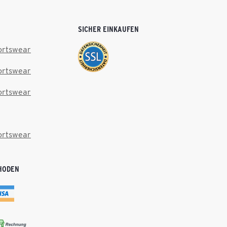
SICHER EINKAUFEN
ortswear
ortswear
ortswear
ortswear
HODEN