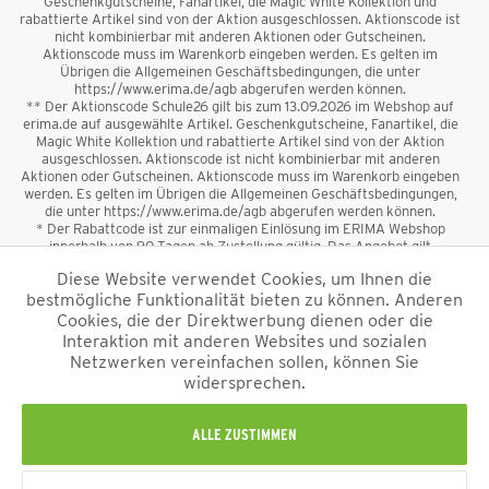
Geschenkgutscheine, Fanartikel, die Magic White Kollektion und
rabattierte Artikel sind von der Aktion ausgeschlossen. Aktionscode ist
nicht kombinierbar mit anderen Aktionen oder Gutscheinen.
Aktionscode muss im Warenkorb eingeben werden. Es gelten im
Übrigen die Allgemeinen Geschäftsbedingungen, die unter
https://www.erima.de/agb abgerufen werden können.
** Der Aktionscode Schule26 gilt bis zum 13.09.2026 im Webshop auf
erima.de auf ausgewählte Artikel. Geschenkgutscheine, Fanartikel, die
Magic White Kollektion und rabattierte Artikel sind von der Aktion
ausgeschlossen. Aktionscode ist nicht kombinierbar mit anderen
Aktionen oder Gutscheinen. Aktionscode muss im Warenkorb eingeben
werden. Es gelten im Übrigen die Allgemeinen Geschäftsbedingungen,
die unter https://www.erima.de/agb abgerufen werden können.
* Der Rabattcode ist zur einmaligen Einlösung im ERIMA Webshop
innerhalb von 90 Tagen ab Zustellung gültig. Das Angebot gilt
ausschließlich für Erstanmeldungen zum Newsletter. Reduzierte Ware
Diese Website verwendet Cookies, um Ihnen die
sowie Geschenkgutscheine sind vom Rabatt ausgeschlossen. Der
bestmögliche Funktionalität bieten zu können. Anderen
Rabattcode ist nicht mit anderen Aktionen oder Gutscheinen
kombinierbar. Der Mindestbestellwert beträgt 50 €
Cookies, die der Direktwerbung dienen oder die
*
Interaktion mit anderen Websites und sozialen
Netzwerken vereinfachen sollen, können Sie
*Alle Preise verstehen sich inkl. Mehrwertsteuer und zzgl.
widersprechen.
Versandkosten
und ggf. Nachnahmegebühren, wenn nicht anders
beschrieben.
Impressum
AGB
Datenschutzinformation